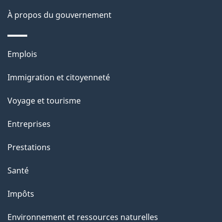
l
p
site
t
À propos du gouvernement
a
p
r
p
o
o
Thèmes
Emplois
a
a
et
r
c
Immigration et citoyenneté
g
sujets
t
t
Voyage et tourisme
e
i
o
Entreprises
n
Prestations
s
u
Santé
r
Impôts
c
e
Environnement et ressources naturelles