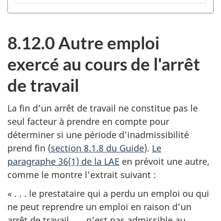
table
des
matières
8.12.0 Autre emploi
exercé au cours de l'arrêt
de travail
La fin d’un arrêt de travail ne constitue pas le
seul facteur à prendre en compte pour
déterminer si une période d’inadmissibilité
prend fin (
section 8.1.8 du Guide
).
Le
paragraphe 36(1) de la LAE
en prévoit une autre,
comme le montre l’extrait suivant :
« . . . le prestataire qui a perdu un emploi ou qui
ne peut reprendre un emploi en raison d’un
arrêt de travail . . . n’est pas admissible au