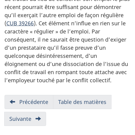
récent pourrait être suffisant pour démontrer
qu’il exerçait l’autre emploi de façon régulière
(
CUB 39266
). Cet élément n’influe en rien sur le
caractère « régulier » de l’emploi. Par
conséquent, il ne saurait être question d’exiger
d’un prestataire qu’il fasse preuve d’un
quelconque désintéressement, d’un
éloignement ou d’une dissociation de l’issue du
conflit de travail en rompant toute attache avec
l’employeur touché par le conflit collectif.
N
Partie
Précédente
du
Table des matières
a
rapport
v
Partie
Suivante
du
rapport
i