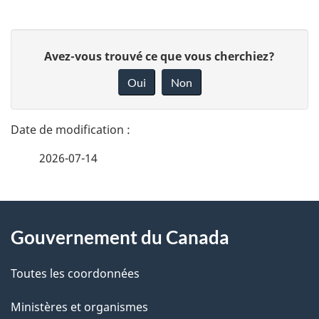
g
D
a
D
Avez-vous trouvé ce que vous cherchiez?
é
o
t
Oui
Non
n
t
i
n
a
e
o
2026-07-14
i
z
n
v
l
d
o
À
s
t
u
Gouvernement du Canada
propos
r
d
r
de
e
Toutes les coordonnées
e
r
a
ce
Ministères et organismes
é