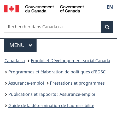
/
Sélec
EN
Passer
Passer
Passer
Government
au
à
à
de
of
contenu
«
la
Canada
Recherche
Rechercher
principal
Au
version
Rec
la
dans
sujet
HTML
Canada.ca
du
simplifiée
langu
Menu
gouvernement
MENU
PRINCIPAL
»
Vous
Canada.ca
Emploi et Développement social Canada
êtes
Programmes et élaboration de politiques d’EDSC
ici :
Assurance-emploi
Prestations et programmes
Publications et rapports : Assurance-emploi
Guide de la détermination de l'admissibilité