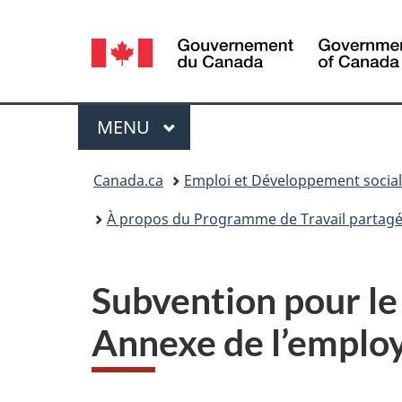
Sélection
de
la
Menu
MENU
PRINCIPAL
langue
Vous
Canada.ca
Emploi et Développement socia
êtes
À propos du Programme de Travail partag
ici :
Subvention pour le 
Annexe de l’emplo