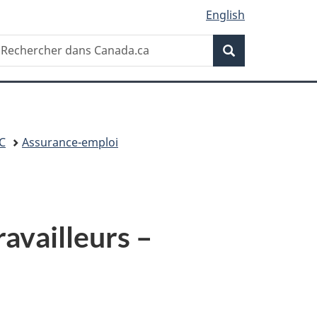
English
Recherche
echercher
Recherche
ans
anada.ca
C
Assurance-emploi
ravailleurs –