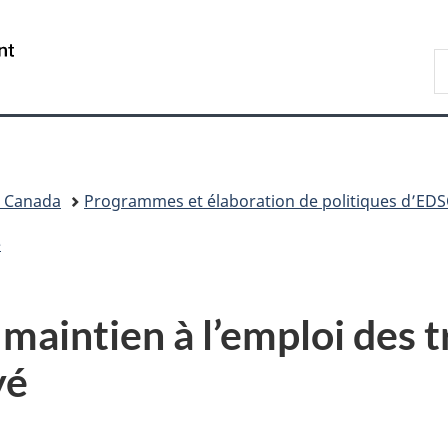
Passer
Passer
Passer
Passer
au
au
à
à
/
R
Gestionnaire
contenu
«
la
Government
d
des
principal
Au
version
of
C
Invitations
sujet
HTML
Canada
du
simplifiée
gouvernement
»
l Canada
Programmes et élaboration de politiques d’EDS
é
maintien à l’emploi des t
yé