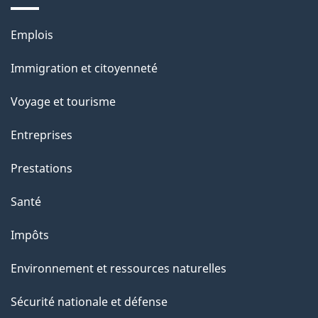
r
p
o
Thèmes
Emplois
a
a
et
c
Immigration et citoyenneté
g
sujets
t
Voyage et tourisme
e
i
o
Entreprises
n
Prestations
s
u
Santé
r
Impôts
c
e
Environnement et ressources naturelles
t
Sécurité nationale et défense
t