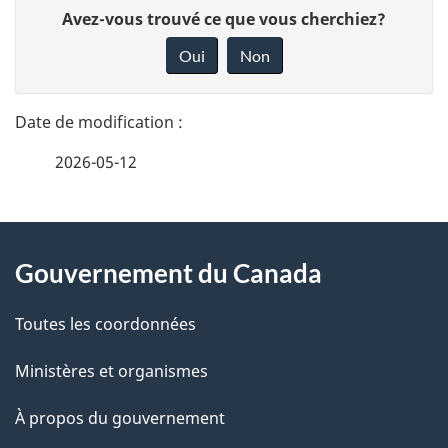
D
D
Avez-vous trouvé ce que vous cherchiez?
é
o
Oui
Non
n
t
n
a
e
2026-05-12
i
z
v
l
o
À
s
t
Gouvernement du Canada
propos
r
d
de
e
Toutes les coordonnées
e
r
ce
Ministères et organismes
l
é
site
t
À propos du gouvernement
a