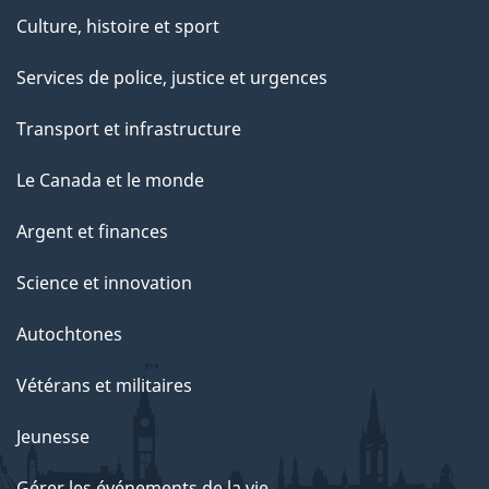
e
Culture, histoire et sport
p
Services de police, justice et urgences
a
g
Transport et infrastructure
e
Le Canada et le monde
Argent et finances
Science et innovation
Autochtones
Vétérans et militaires
Jeunesse
Gérer les événements de la vie