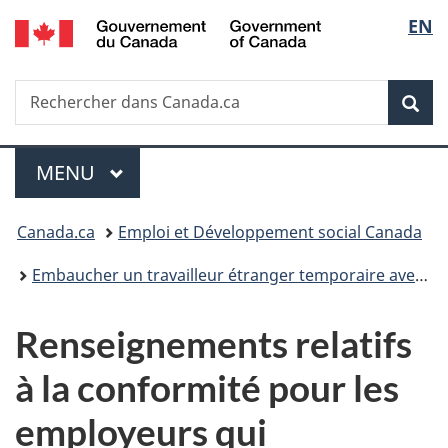
/
Sélec
EN
Passer
Passer
Passer
Government
au
à
à
de
of
contenu
«
la
Canada
Recherche
Rechercher
principal
Au
version
Rec
la
dans
sujet
HTML
Canada.ca
du
simplifiée
langu
Menu
gouvernement
MENU
PRINCIPAL
»
Vous
Canada.ca
Emploi et Développement social Canada
êtes
Embaucher un travailleur étranger temporaire avec une évaluation d'impact sur le marché du travail
ici :
Renseignements relatifs
à la conformité pour les
employeurs qui