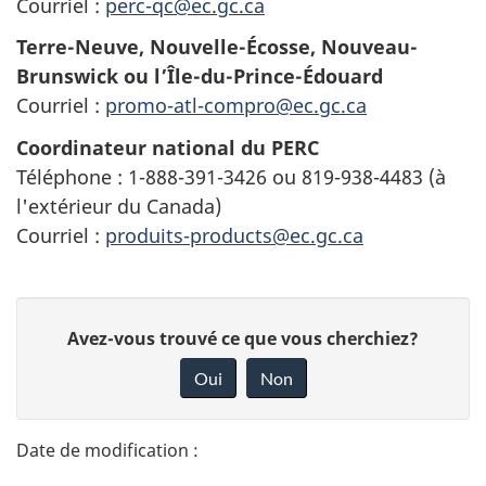
Courriel :
perc-qc@ec.gc.ca
Terre-Neuve, Nouvelle-Écosse, Nouveau-
Brunswick ou l’Île-du-Prince-Édouard
Courriel :
promo-atl-compro@ec.gc.ca
Coordinateur national du PERC
Téléphone : 1-888-391-3426 ou 819-938-4483 (à
l'extérieur du Canada)
Courriel :
produits-products@ec.gc.ca
D
D
Avez-vous trouvé ce que vous cherchiez?
é
o
Oui
Non
n
t
n
a
e