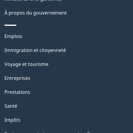
e
i
o
À propos du gouvernement
n
s
Thèmes
u
Emplois
et
r
Immigration et citoyenneté
sujets
c
e
Voyage et tourisme
t
Entreprises
t
e
Prestations
p
Santé
a
g
Impôts
e