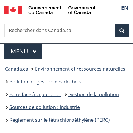
/
Sélec
EN
Passer
Passer
Passer
Government
au
à
à
de
of
contenu
«
la
Canada
Recherche
Rechercher
principal
Au
version
Rec
la
dans
sujet
HTML
Canada.ca
du
simplifiée
langu
Menu
gouvernement
MENU
PRINCIPAL
»
Vous
Canada.ca
Environnement et ressources naturelles
êtes
Pollution et gestion des déchets
ici :
Faire face à la pollution
Gestion de la pollution
Sources de pollution : industrie
Règlement sur le tétrachloroéthylène (PERC)