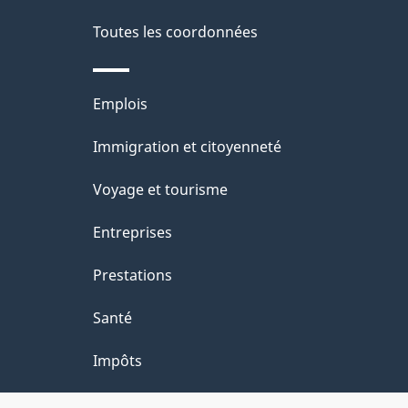
a
é
Toutes les coordonnées
p
t
a
r
Thèmes
Emplois
o
g
et
Immigration et citoyenneté
a
e
sujets
c
Voyage et tourisme
t
Entreprises
i
Prestations
o
Santé
n
Impôts
s
u