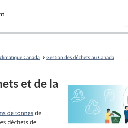
Passer
Passer
Passer
au
à
à
/
R
contenu
«
la
Government
d
principal
Au
version
of
C
sujet
HTML
Canada
du
simplifiée
gouvernement
»
climatique Canada
Gestion des déchets au Canada
ets et de la
ons de tonnes
de
Les déchets de