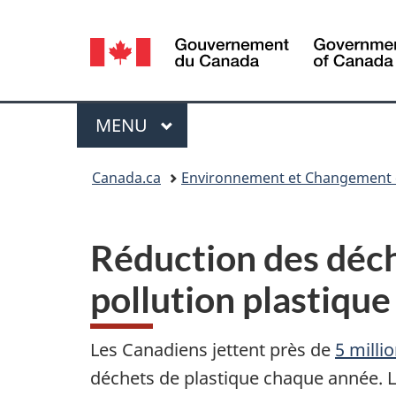
Sélection
de
la
Menu
MENU
PRINCIPAL
langue
Vous
Canada.ca
Environnement et Changement 
êtes
ici :
Réduction des déch
pollution plastique
Les Canadiens jettent près de
5 milli
déchets de plastique chaque année. 