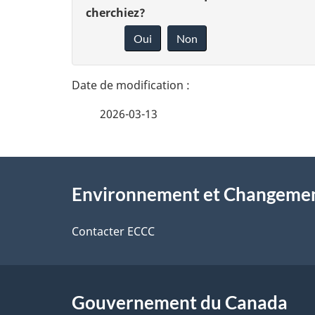
é
cherchiez?
o
Oui
Non
t
n
n
a
e
i
2026-03-13
z
l
v
À
s
o
Environnement et Changemen
propos
d
t
de
Contacter ECCC
r
e
ce
e
l
r
site
Gouvernement du Canada