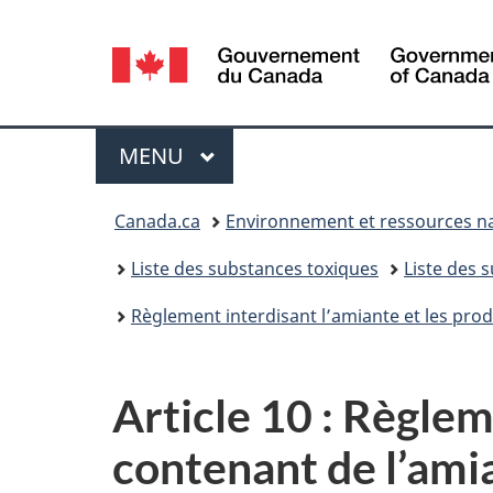
Sélection
de
la
Menu
MENU
PRINCIPAL
langue
Vous
Canada.ca
Environnement et ressources na
êtes
Liste des substances toxiques
Liste des 
ici :
Règlement interdisant l’amiante et les pro
Article 10 : Règlem
contenant de l’ami