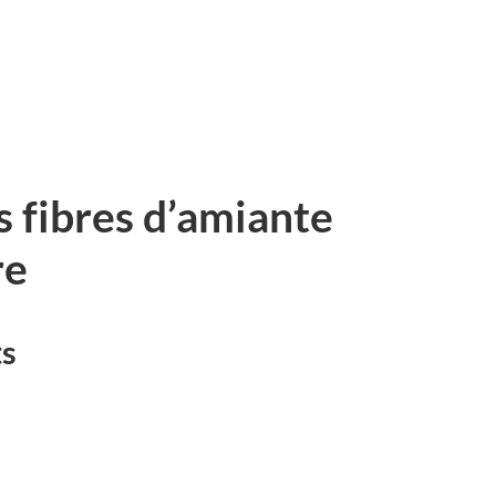
s fibres d’amiante
re
ts