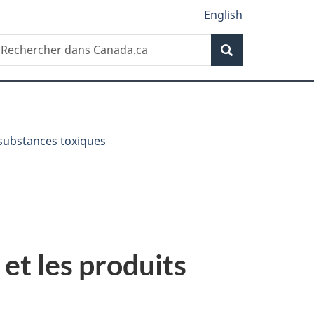
English
Recherche
echercher
Recherche
ans
anada.ca
substances toxiques
 et les produits