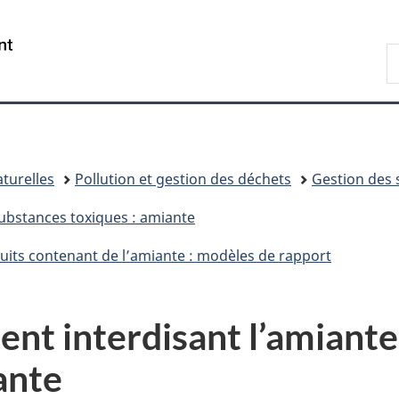
Passer
Passer
Passer
au
à
à
/
R
contenu
«
la
Government
d
principal
Au
version
of
C
sujet
HTML
Canada
du
simplifiée
gouvernement
»
turelles
Pollution et gestion des déchets
Gestion des 
substances toxiques : amiante
duits contenant de l’amiante : modèles de rapport
ent interdisant l’amiante
ante