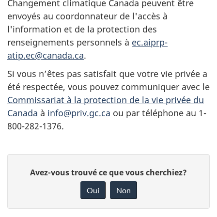
Changement climatique Canada peuvent être
envoyés au coordonnateur de l'accès à
l'information et de la protection des
renseignements personnels à
ec.aiprp-
atip.ec@canada.ca
.
Si vous n’êtes pas satisfait que votre vie privée a
été respectée, vous pouvez communiquer avec le
Commissariat à la protection de la vie privée du
Canada
à
info@priv.gc.ca
ou par téléphone au 1-
800-282-1376.
D
D
Avez-vous trouvé ce que vous cherchiez?
é
o
Oui
Non
n
t
n