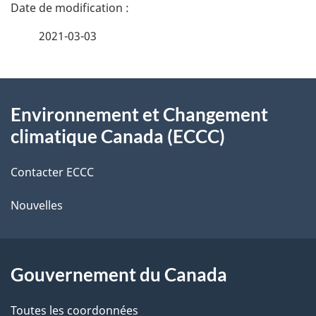
a
e
2021-03-03
i
z
v
l
o
À
s
t
Environnement et Changement
propos
r
d
climatique Canada (ECCC)
de
e
e
r
Contacter ECCC
ce
l
é
Nouvelles
site
t
a
r
p
o
Gouvernement du Canada
a
a
c
Toutes les coordonnées