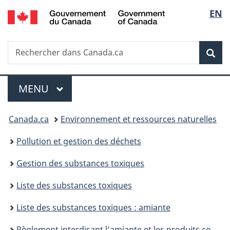
/
Sélec
EN
Passer
Passer
Passer
Passer
Government
au
au
à
à
de
of
Gestionnaire
contenu
«
la
Canada
Recherche
Rechercher
des
principal
Au
version
Rec
la
dans
Invitations
sujet
HTML
Canada.ca
du
simplifiée
langu
Menu
gouvernement
MENU
PRINCIPAL
»
Vous
Canada.ca
Environnement et ressources naturelles
êtes
Pollution et gestion des déchets
ici :
Gestion des substances toxiques
Liste des substances toxiques
Liste des substances toxiques : amiante
Règlement interdisant l’amiante et les produits contenant de l’amiante : modèles de rapport