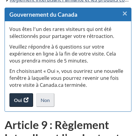
×
F
Gouvernement du Canada
:
Vous êtes l’un des rares visiteurs qui ont été
sélectionnés pour partager votre rétroaction.
S
Veuillez répondre à 6 questions sur votre
d
expérience en ligne à la fin de votre visite. Cela
vous prendra moins de 5 minutes.
si
En choisissant « Oui », vous ouvrirez une nouvelle
w
fenêtre à laquelle vous pourrez revenir une fois
votre visite à Canada.ca terminée.
(t
Oui
accéder
Non
d
au
je
.
sondage.
ne
Article 9 : Règlement
veux
pas
participer