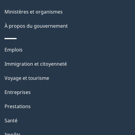
g
t
e
Ministères et organismes
i
o
À propos du gouvernement
n
s
Thèmes
u
Emplois
et
r
Immigration et citoyenneté
sujets
c
e
Voyage et tourisme
t
Entreprises
t
e
Prestations
p
Santé
a
Impôts