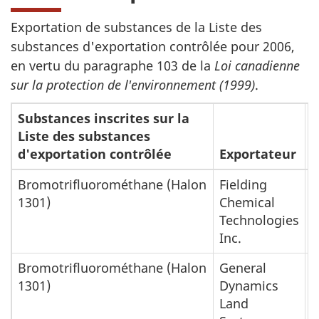
Exportation de substances de la Liste des
substances d'exportation contrôlée pour 2006,
en vertu du paragraphe 103 de la
Loi canadienne
sur la protection de l'environnement (1999)
.
Substances inscrites sur la
Liste des substances
P
d'exportation contrôlée
Exportateur
d
Bromotrifluorométhane (Halon
Fielding
É
1301)
Chemical
d
Technologies
Inc.
Bromotrifluorométhane (Halon
General
A
1301)
Dynamics
S
Land