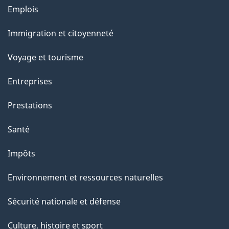
Thèmes
u
Emplois
et
r
Immigration et citoyenneté
sujets
c
e
Voyage et tourisme
t
Entreprises
t
e
Prestations
p
Santé
a
g
Impôts
e
Environnement et ressources naturelles
Sécurité nationale et défense
Culture, histoire et sport