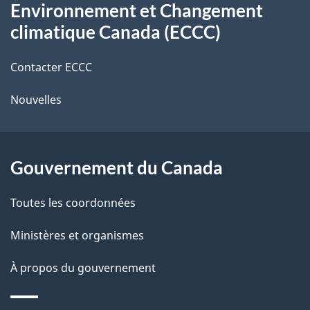
s
t
Environnement et Changement
propos
r
d
climatique Canada (ECCC)
de
e
e
r
Contacter ECCC
ce
l
é
Nouvelles
site
t
a
r
p
o
Gouvernement du Canada
a
a
c
g
Toutes les coordonnées
t
e
Ministères et organismes
i
o
À propos du gouvernement
n
s