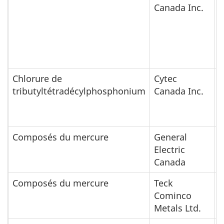
Canada Inc.
d
J
R
d
T
Chlorure de
Cytec
É
tributyltétradécylphosphonium
Canada Inc.
d
R
U
Composés du mercure
General
É
Electric
d
Canada
Composés du mercure
Teck
É
Cominco
d
Metals Ltd.