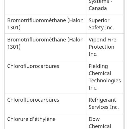
Systems -
Canada
Bromotrifluorométhane (Halon
Superior
É
1301)
Safety Inc.
d
Bromotrifluorométhane (Halon
Vipond Fire
É
1301)
Protection
d
Inc.
Chlorofluorocarbures
Fielding
É
Chemical
d
Technologies
Inc.
Chlorofluorocarbures
Refrigerant
É
Services Inc.
d
Chlorure d'éthylène
Dow
C
Chemical
É