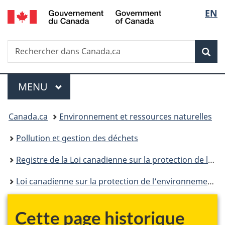
/
Sélec
EN
Passer
Passer
Passer
Government
au
à
à
de
of
contenu
«
la
Canada
Recherche
Rechercher
principal
Au
version
Rec
la
dans
sujet
HTML
Canada.ca
du
simplifiée
langu
Menu
gouvernement
MENU
PRINCIPAL
»
Vous
Canada.ca
Environnement et ressources naturelles
êtes
Pollution et gestion des déchets
ici :
Registre de la Loi canadienne sur la protection de l’environnement
Loi canadienne sur la protection de l’environnement : historique
Cette page historique