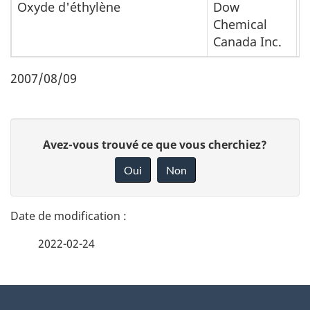
Oxyde d'éthylène
Dow
É
Chemical
d
Canada Inc.
2007/08/09
D
D
Avez-vous trouvé ce que vous cherchiez?
é
o
Oui
Non
n
t
n
a
e
2022-02-24
i
z
v
l
o
À