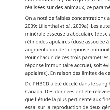
u
réalisées sur des animaux, ce paramèt
m
On a noté de faibles concentrations a
e
2009; Lilienthal
et al.
, 2009a). Les aute
n
minérale osseuse trabéculaire (dose as
t
rétinoïdes apolaires (dose associée à 
augmentation de la réponse immunitair
Pour chacun de ces trois paramètres, l
réponse immunitaire accrue), soit év
apolaires). En raison des limites de c
De l'HBCD a été décelé dans le sang h
Canada. Des données ont été relevées
que l'étude la plus pertinente aux fi
essai sur la reproduction de deux gén