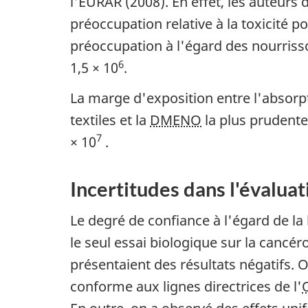
l'EURAR (2008). En effet, les auteurs
préoccupation relative à la toxicité p
préoccupation à l'égard des nourriss
6
1,5 × 10
.
La marge d'exposition entre l'absorp
textiles et la
DMENO
la plus prudente
7
× 10
.
Incertitudes dans l'évalua
Le degré de confiance à l'égard de l
le seul essai biologique sur la cancér
présentaient des résultats négatifs. 
conforme aux lignes directrices de l'