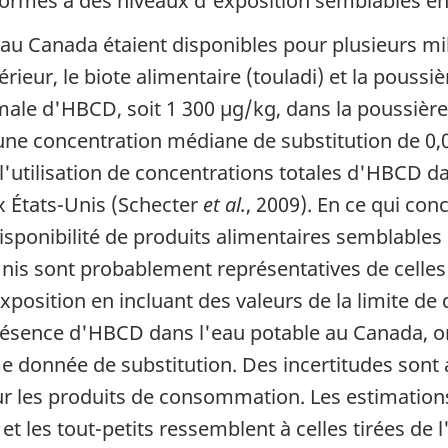
formes à des niveaux d'exposition semblables en
au Canada étaient disponibles pour plusieurs mi
rieur, le biote alimentaire (touladi) et la poussièr
imale d'HBCD, soit 1 300 µg/kg, dans la poussièr
d'une concentration médiane de substitution de 
à l'utilisation de concentrations totales d'HBCD 
x États-Unis (Schecter
et al.
, 2009). En ce qui conc
isponibilité de produits alimentaires semblables 
nis sont probablement représentatives de celles
xposition en incluant des valeurs de la limite de
résence d'HBCD dans l'eau potable au Canada, o
donnée de substitution. Des incertitudes sont a
ur les produits de consommation. Les estimation
les tout-petits ressemblent à celles tirées de l