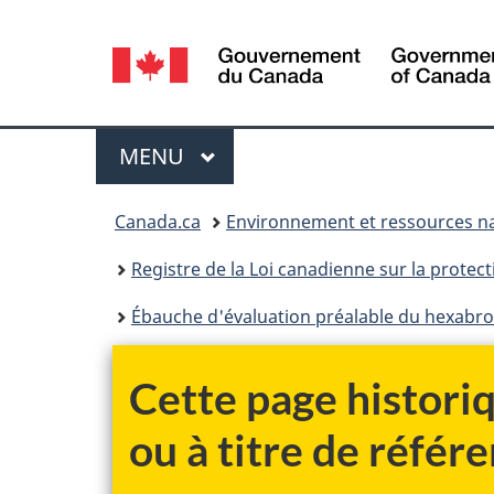
Sélection
de
la
Menu
MENU
PRINCIPAL
langue
Vous
Canada.ca
Environnement et ressources na
êtes
Registre de la Loi canadienne sur la protec
ici :
Ébauche d'évaluation préalable du hexab
Cette page historiq
ou à titre de référe