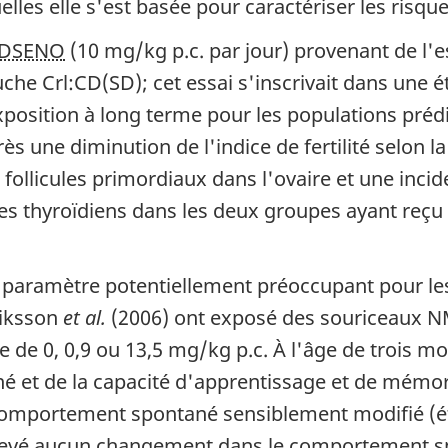
uelles elle s'est basée pour caractériser les risq
DSENO
(10 mg/kg p.c. par jour) provenant de l'e
che Crl:CD(SD); cet essai s'inscrivait dans une 
 exposition à long terme pour les populations pr
rès une diminution de l'indice de fertilité selon l
ollicules primordiaux dans l'ovaire et une inc
ules thyroïdiens dans les deux groupes ayant reçu 
paramètre potentiellement préoccupant pour les
Eriksson
et al.
(2006) ont exposé des souriceaux N
de 0, 0,9 ou 13,5 mg/kg p.c. À l'âge de trois mo
et de la capacité d'apprentissage et de mémorisa
 comportement spontané sensiblement modifié (ét
elevé aucun changement dans le comportement s