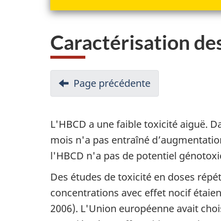
Caractérisation de
N
Page précédente
-
a
Potentiel
d'effets
v
L'HBCD a une faible toxicité aiguë. Da
nocifs
i
mois n'a pas entraîné d’augmentation 
sur
g
l'HBCD n'a pas de potentiel génotoxiq
la
a
Des études de toxicité en doses répété
santé
concentrations avec effet nocif étaie
t
humaine
2006). L'Union européenne avait choi
i