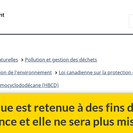
Passer
Passer
Passer
au
à
à
/
R
contenu
«
la
Government
d
principal
Au
version
of
C
sujet
HTML
Canada
du
simplifiée
gouvernement
»
turelles
Pollution et gestion des déchets
tion de l’environnement
Loi canadienne sur la protection
romocyclododécane (HBCD)
ue est retenue à des fins
nce et elle ne sera plus mis