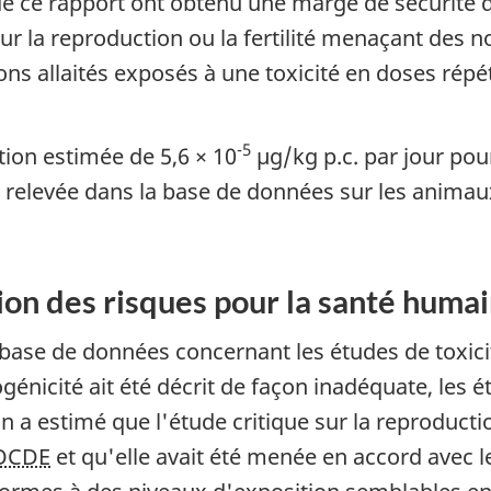
 de ce rapport ont obtenu une marge de sécurité d
our la reproduction ou la fertilité menaçant des n
ons allaités exposés à une toxicité en doses rép
-5
tion estimée de 5,6 × 10
µg/kg p.c. par jour po
 relevée dans la base de données sur les animaux
tion des risques pour la santé huma
a base de données concernant les études de toxic
ogénicité ait été décrit de façon inadéquate, les 
On a estimé que l'étude critique sur la reproduct
OCDE
et qu'elle avait été menée en accord avec l