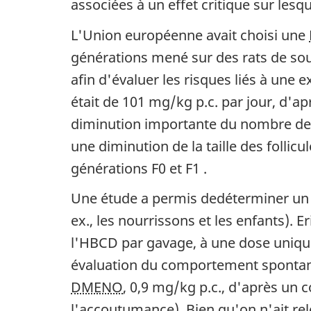
associées à un effet critique sur lesq
o
L'Union européenne avait choisi une
n
générations mené sur des rats de sou
d
afin d'évaluer les risques liés à une
a
était de 101 mg/kg p.c. par jour, d'ap
n
diminution importante du nombre de f
une diminution de la taille des follic
s
générations F0 et F1 .
u
Une étude a permis dedéterminer un 
n
ex., les nourrissons et les enfants). 
d
l'HBCD par gavage, à une dose unique 
o
évaluation du comportement spontané 
c
DMENO
, 0,9 mg/kg p.c., d'après un
l'accoutumance). Bien qu'on n'ait r