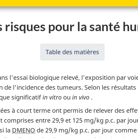
s risques pour la santé h
Table des matières
-
Ébauche
d'évaluation
ns l'essai biologique relevé, l'exposition par vo
préalable
de l'incidence des tumeurs. Selon les résultats 
du
ue significatif
in vitro
ou
in vivo
.
hexabromocy
es à court terme ont permis de relever des effets 
(HBCD)
nt comprises entre 29,9 et 125 mg/kg p.c. par jou
si la
DMENO
de 29,9 mg/kg p.c. par jour comme 