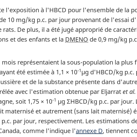
nte l'exposition à l'HBCD pour l'ensemble de la 
e 10 mg/kg p.c. par jour provenant de l'essai 
rats. De plus, il a été jugé approprié de caractér
ons et des enfants et la
DMENO
de 0,9 mg/kg p.c.
 6 mois représentaient la sous-population la plu
-1
ayant été estimée à 1,1 × 10
µg d'HBCD/kg p.c. p
oussière et de la substance présente dans d'autr
rrélée avec l'estimation obtenue par Eljarrat
et al.
-1
gne, soit 1,75 × 10
µg ΣHBCD/kg p.c. par jour. 
ait maternisé et autrement (sans lait maternisé) é
c. par jour, respectivement. Les estimations de 
Canada, comme l'indique l'
annexe D
, tiennent 