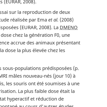
ues (EURAR, 2008).
ssai sur la reproduction de deux
étude réalisée par Ema
et al.
(2008)
édisposées (EURAR, 2008). La
DMENO
a dose chez la génération F0, une
idence accrue des animaux présentant
la dose la plus élevée chez les
 sous-populations prédisposées (p.
MRI mâles nouveau-nés (jour 10) à
is, les souris ont été soumises à une
tion. La plus faible dose était la
at hyperactif et réduction de
pontané au cours d'autres études