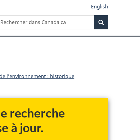
English
Recherche
echercher
Recherche
ans
anada.ca
 de l’environnement : historique
 de recherche
e à jour.