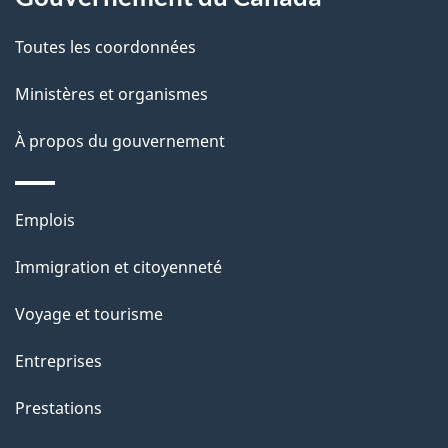
a
a
c
g
Toutes les coordonnées
t
e
Ministères et organismes
i
o
À propos du gouvernement
n
s
Thèmes
u
Emplois
et
r
Immigration et citoyenneté
sujets
c
e
Voyage et tourisme
t
Entreprises
t
e
Prestations
p