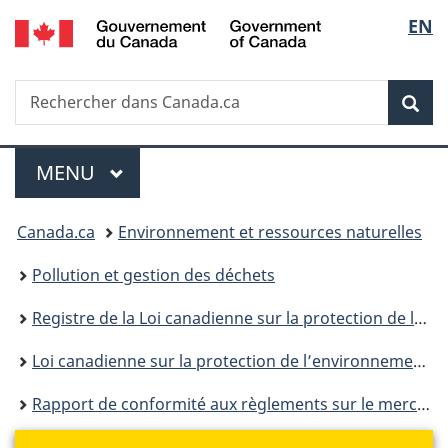
/
Sélec
EN
Passer
Passer
Passer
Government
au
à
à
de
of
contenu
«
la
Canada
Recherche
Rechercher
principal
Au
version
Rec
la
dans
sujet
HTML
Canada.ca
du
simplifiée
langu
Menu
gouvernement
MENU
PRINCIPAL
»
Vous
Canada.ca
Environnement et ressources naturelles
êtes
Pollution et gestion des déchets
ici :
Registre de la Loi canadienne sur la protection de l’environnement
Loi canadienne sur la protection de l’environnement : historique
Rapport de conformité aux règlements sur le mercure des usines de chlore et de soude caustique de 1986 à 1989