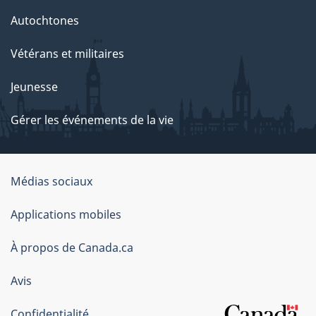
Autochtones
Vétérans et militaires
Jeunesse
Gérer les événements de la vie
Organisation
Médias sociaux
du
Applications mobiles
gouvernement
du
À propos de Canada.ca
Canada
Avis
Confidentialité