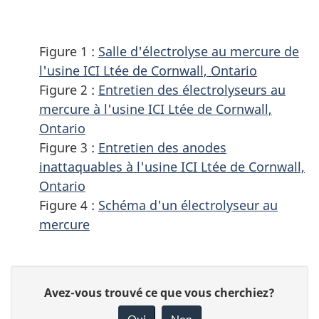
Liste
Rapp
v
des
de
i
tableaux
conf
Figure 1 :
Salle d'électrolyse au mercure de
aux
g
l'usine ICI Ltée de Cornwall, Ontario
règl
a
Figure 2 :
Entretien des électrolyseurs au
sur
t
mercure à l'usine ICI Ltée de Cornwall,
le
i
Ontario
merc
Figure 3 :
Entretien des anodes
o
des
inattaquables à l'usine ICI Ltée de Cornwall,
n
usin
Ontario
d
de
Figure 4 :
Schéma d'un électrolyseur au
chlo
a
mercure
et
n
de
s
soud
D
u
D
caus
Avez-vous trouvé ce que vous cherchiez?
n
é
de
o
Oui
Non