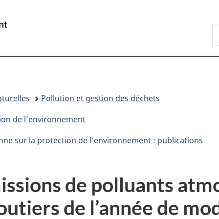
Passer
Passer
Passer
au
à
à
/
R
contenu
«
la
Government
d
principal
Au
version
of
C
sujet
HTML
Canada
du
simplifiée
gouvernement
»
turelles
Pollution et gestion des déchets
tion de l’environnement
nne sur la protection de l’environnement : publications
ssions de polluants atm
routiers de l’année de mo