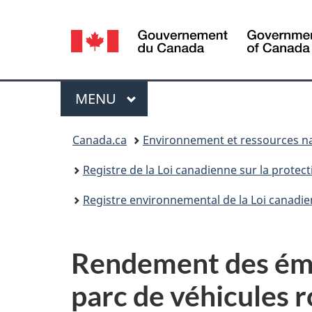
Sélection
de
la
Menu
MENU
PRINCIPAL
langue
Vous
Canada.ca
Environnement et ressources na
êtes
Registre de la Loi canadienne sur la protec
ici :
Registre environnemental de la Loi canadie
Rendement des émi
parc de véhicules 