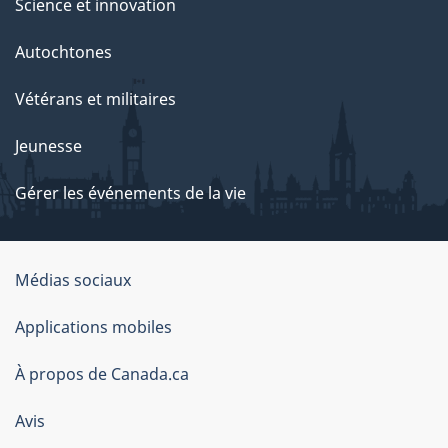
Science et innovation
Autochtones
Vétérans et militaires
Jeunesse
Gérer les événements de la vie
Organisation
Médias sociaux
du
Applications mobiles
gouvernement
du
À propos de Canada.ca
Canada
Avis