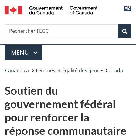
/
Sélec
EN
Passer
Passer
Passer
Government
au
à
à
de
of
contenu
«
la
Canada
Recherche
Rechercher
principal
Au
version
Rec
la
FEGC
sujet
HTML
du
simplifiée
langu
Menu
gouvernement
MENU
PRINCIPAL
»
Vous
Canada.ca
Femmes et Égalité des genres Canada
êtes
Soutien du
ici :
gouvernement fédéral
pour renforcer la
réponse communautaire