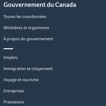
l
Gouvernement du Canada
a
Toutes les coordonnées
p
Ministères et organismes
a
À propos du gouvernement
g
e
Thèmes
Emplois
et
Immigration et citoyenneté
sujets
Voyage et tourisme
Entreprises
Prestations