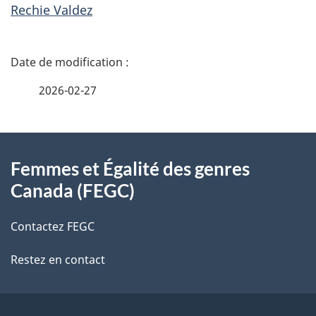
Rechie Valdez
D
é
2026-02-27
t
À
a
Femmes et Égalité des genres
propos
i
Canada (FEGC)
de
l
Contactez FEGC
ce
s
Restez en contact
site
d
e