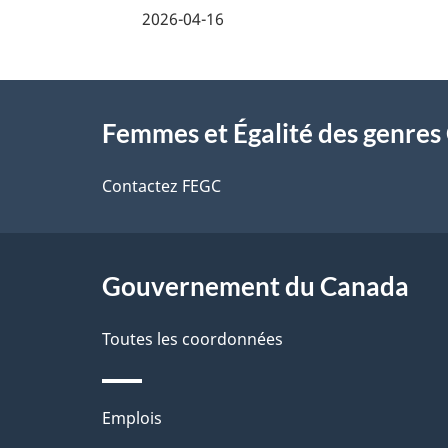
é
2026-04-16
t
À
a
Femmes et Égalité des genre
propos
i
de
Contactez FEGC
l
ce
s
site
Gouvernement du Canada
d
e
Toutes les coordonnées
l
Thèmes
Emplois
a