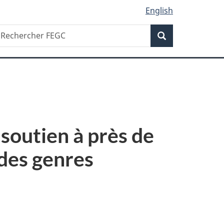
English
Recherche
echercher
Recherche
EGC
soutien à près de
 des genres