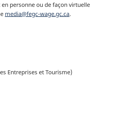
en personne ou de façon virtuelle
se
media@fegc-wage.gc.ca
.
tes Entreprises et Tourisme)