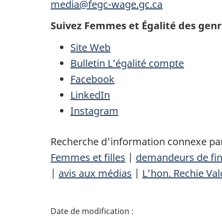
media@fegc-wage.gc.ca
Suivez Femmes et Égalité des genr
Site Web
Bulletin L’égalité compte
Facebook
LinkedIn
Instagram
Recherche d'information connexe par
Femmes et filles
|
demandeurs de fi
|
avis aux médias
|
L'hon. Rechie Val
D