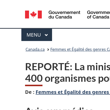
Sélection
de
la
Menu
MENU
PRINCIPAL
langue
Vous
Canada.ca
Femmes et Égalité des genres 
êtes
REPORTÉ: La minist
ici :
400 organismes pour
De :
Femmes et Égalité des genre