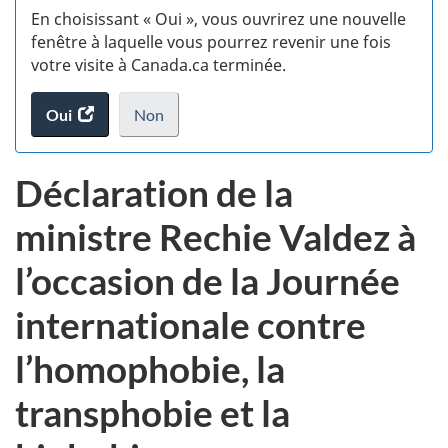
En choisissant « Oui », vous ouvrirez une nouvelle
d
fenêtre à laquelle vous pourrez revenir une fois
votre visite à Canada.ca terminée.
vi
Oui
accéder
Non
(t
au
je
.
sondage.
ne
d
Déclaration de la
veux
pas
ministre Rechie Valdez à
participer
au
l’occasion de la Journée
sondage
du
internationale contre
site
web,
l’homophobie, la
transphobie et la