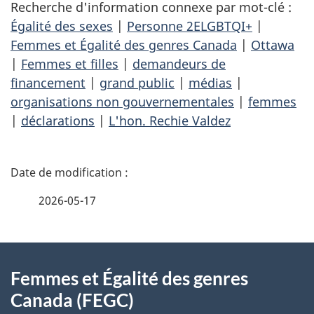
Recherche d'information connexe par mot-clé :
Égalité des sexes
|
Personne 2ELGBTQI+
|
Femmes et Égalité des genres Canada
|
Ottawa
|
Femmes et filles
|
demandeurs de
financement
|
grand public
|
médias
|
organisations non gouvernementales
|
femmes
|
déclarations
|
L'hon. Rechie Valdez
D
é
2026-05-17
t
À
a
Femmes et Égalité des genres
propos
i
Canada (FEGC)