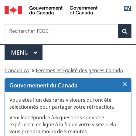
/
Sélec
EN
Passer
Passer
Passer
Passer
Government
au
au
à
à
de
of
Gestionnaire
contenu
«
la
Canada
Recherche
Rechercher
des
principal
Au
version
Rec
la
FEGC
Invitations
sujet
HTML
du
simplifiée
langu
Menu
gouvernement
MENU
PRINCIPAL
»
Vous
Canada.ca
Femmes et Égalité des genres Canada
êtes
×
F
Gouvernement du Canada
ici :
:
Vous êtes l’un des rares visiteurs qui ont été
sélectionnés pour partager votre rétroaction.
S
Veuillez répondre à 6 questions sur votre
d
expérience en ligne à la fin de votre visite. Cela
vous prendra moins de 5 minutes.
fi