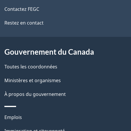
de
l
Contactez FEGC
ce
s
Restez en contact
site
d
e
l
Gouvernement du Canada
a
Toutes les coordonnées
p
Ministères et organismes
a
À propos du gouvernement
g
e
Thèmes
Emplois
et
Immigration et citoyenneté