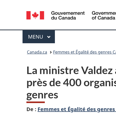
Sélection
de
la
Menu
MENU
PRINCIPAL
langue
Vous
Canada.ca
Femmes et Égalité des genres 
êtes
La ministre Valdez
ici :
près de 400 organis
genres
De :
Femmes et Égalité des genre