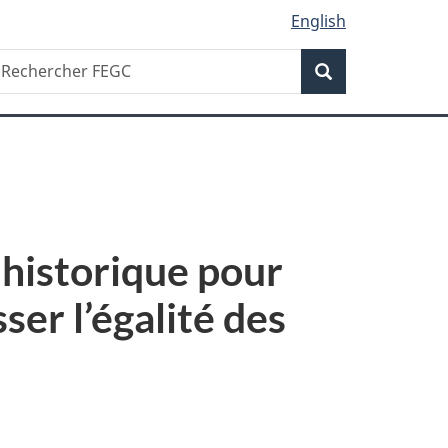
English
Recherche
echercher
Recherche
EGC
historique pour
ser l’égalité des