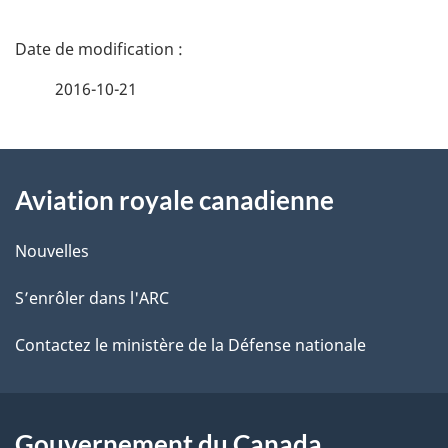
D
é
2016-10-21
t
À
a
Aviation royale canadienne
propos
i
de
l
Nouvelles
ce
s
S’enrôler dans l'ARC
site
d
Contactez le ministère de la Défense nationale
e
l
Gouvernement du Canada