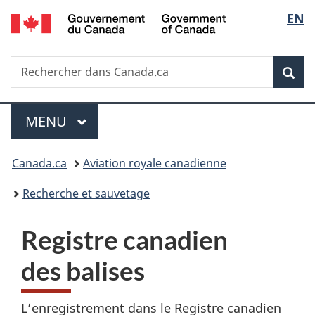
/
Sélec
EN
Passer
Passer
Passer
Government
au
à
à
de
of
contenu
«
la
Canada
Recherche
Rechercher
principal
Au
version
Rec
la
dans
sujet
HTML
Canada.ca
du
simplifiée
langu
Menu
gouvernement
MENU
PRINCIPAL
»
Vous
Canada.ca
Aviation royale canadienne
êtes
Recherche et sauvetage
ici :
Registre canadien
des balises
L’enregistrement dans le Registre canadien