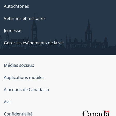
Autochtones
Vétérans et militaires
Jeunesse
Gérer les événements de la vie
Organisation
Médias sociaux
du
Applications mobiles
gouvernement
du
À propos de Canada.ca
Canada
Avis
Confidentialité