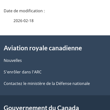
D
é
2026-02-18
t
À
a
Aviation royale canadienne
propos
i
de
l
Nouvelles
ce
s
S’enrôler dans l'ARC
site
d
Contactez le ministère de la Défense nationale
e
l
Gouvernement du Canada