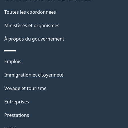
a
Toutes les coordonnées
p
Ministères et organismes
a
À propos du gouvernement
g
e
Thèmes
Emplois
et
Immigration et citoyenneté
sujets
Voyage et tourisme
Entreprises
Prestations