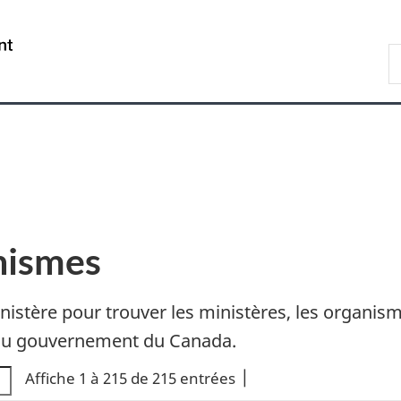
Passer
Passer
Passer
Passer
au
au
à
à
/
R
Gestionnaire
contenu
«
la
Government
d
des
principal
Au
version
of
C
Invitations
sujet
HTML
Canada
du
simplifiée
gouvernement
»
nismes
inistère pour trouver les ministères, les organi
ls du gouvernement du Canada.
Affiche 1 à 215 de 215 entrées