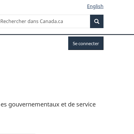
English
Recherche
echercher
Recherche
ans
anada.ca
Se
Se connecter
connecter
smes gouvernementaux et de service