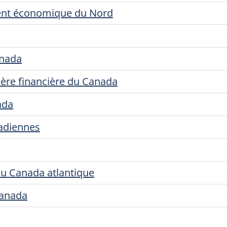
ent économique du Nord
anada
ère financière du Canada
ada
adiennes
u Canada atlantique
Canada