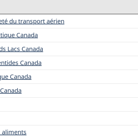
eté du transport aérien
antique Canada
nds Lacs Canada
entides Canada
ique Canada
d Canada
 aliments