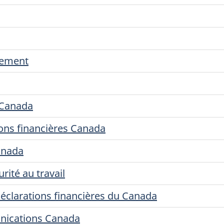
nement
s Canada
ions financières Canada
anada
rité au travail
déclarations financières du Canada
unications Canada