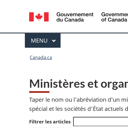
Sélection
de
la
Menu
MENU
PRINCIPAL
langue
Vous
Canada.ca
êtes
ici :
Ministères et orga
Taper le nom ou l’abréviation d’un m
spécial et les sociétés d'État actue
Filtrer les articles