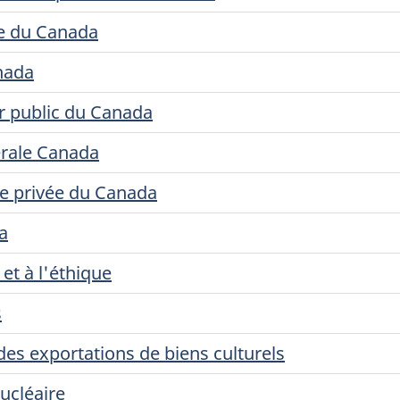
re du Canada
nada
ur public du Canada
érale Canada
ie privée du Canada
a
et à l'éthique
s
s exportations de biens culturels
ucléaire