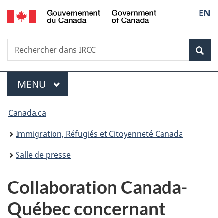
/
Sélec
EN
Passer
Passer
Passer
Government
au
à
à
de
of
contenu
«
la
Canada
Recherche
Rechercher
principal
Au
version
Rec
la
dans
sujet
HTML
IRCC
du
simplifiée
langu
Menu
gouvernement
MENU
PRINCIPAL
»
Vous
Canada.ca
êtes
Immigration, Réfugiés et Citoyenneté Canada
ici :
Salle de presse
Collaboration Canada-
Québec concernant