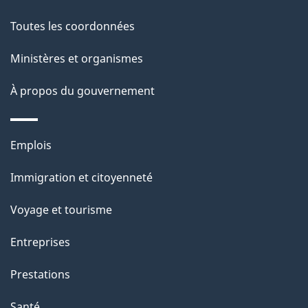
a
Toutes les coordonnées
p
Ministères et organismes
a
À propos du gouvernement
g
e
Thèmes
Emplois
et
Immigration et citoyenneté
sujets
Voyage et tourisme
Entreprises
Prestations
Santé