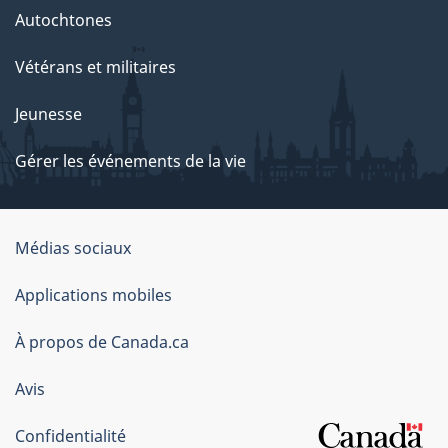
Autochtones
Vétérans et militaires
Jeunesse
Gérer les événements de la vie
Organisation
Médias sociaux
du
Applications mobiles
gouvernement
du
À propos de Canada.ca
Canada
Avis
Confidentialité