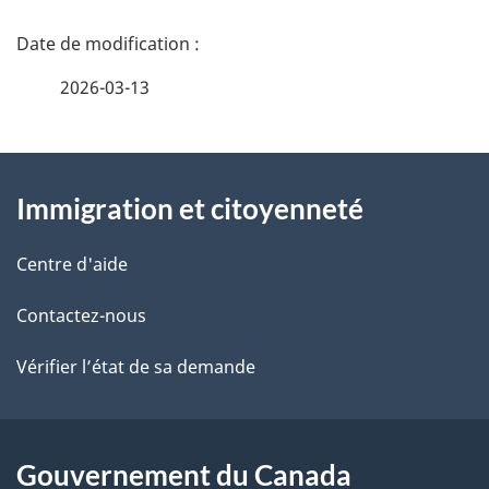
D
é
2026-03-13
t
À
a
Immigration et citoyenneté
propos
i
de
l
Centre d'aide
ce
s
Contactez-nous
site
d
Vérifier l’état de sa demande
e
l
Gouvernement du Canada