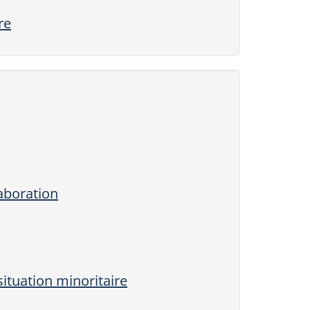
re
laboration
tuation minoritaire