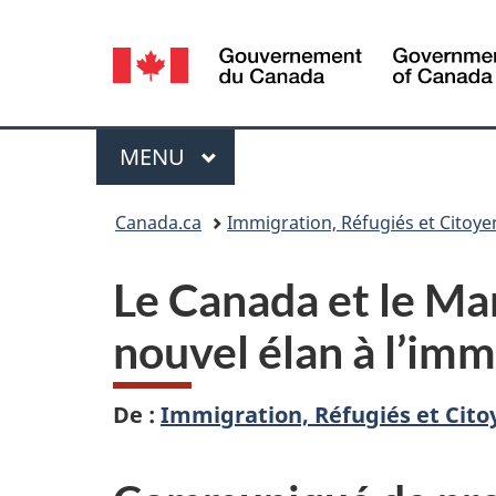
Sélection
de
la
Menu
MENU
PRINCIPAL
langue
Vous
Canada.ca
Immigration, Réfugiés et Citoy
êtes
Le Canada et le Ma
ici :
nouvel élan à l’im
De :
Immigration, Réfugiés et Cit