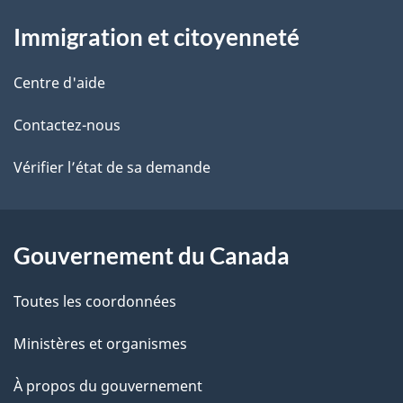
À
a
Immigration et citoyenneté
propos
i
de
l
Centre d'aide
ce
s
Contactez-nous
site
d
Vérifier l’état de sa demande
e
l
Gouvernement du Canada
a
Toutes les coordonnées
p
Ministères et organismes
a
À propos du gouvernement
g