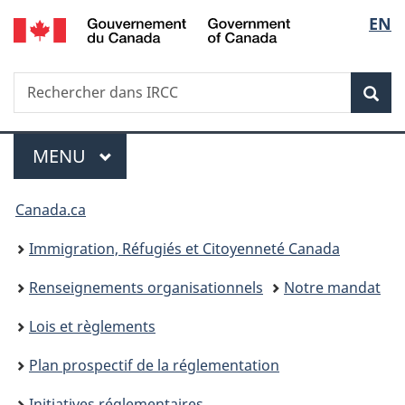
/
Sélec
EN
Passer
Passer
Passer
Government
au
à
à
de
of
contenu
«
la
Canada
Recherche
Rechercher
principal
Au
version
Rec
la
dans
sujet
HTML
IRCC
du
simplifiée
langu
Menu
gouvernement
MENU
PRINCIPAL
»
Vous
Canada.ca
êtes
Immigration, Réfugiés et Citoyenneté Canada
ici :
Renseignements organisationnels
Notre mandat
Lois et règlements
Plan prospectif de la réglementation
Initiatives réglementaires