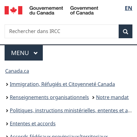
/
Sélec
EN
Passer
Passer
Passer
Government
au
à
à
de
of
contenu
«
la
Canada
Recherche
Rechercher
principal
Au
version
Rec
la
dans
sujet
HTML
IRCC
du
simplifiée
langu
Menu
gouvernement
MENU
PRINCIPAL
»
Vous
Canada.ca
êtes
Immigration, Réfugiés et Citoyenneté Canada
ici :
Renseignements organisationnels
Notre mandat
Politiques, instructions ministérielles, ententes et accords
Ententes et accords
Accords fédéraux-provinciaux/territoriaux