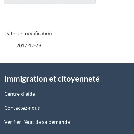
D
é
2017-12-29
t
À
a
Immigration et citoyenneté
propos
i
de
l
Centre d'aide
ce
s
Contactez-nous
site
d
Vérifier l’état de sa demande