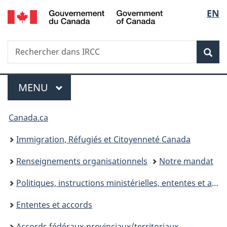
/
Sélec
EN
Passer
Passer
Passer
Government
au
à
à
de
of
contenu
«
la
Canada
Recherche
Rechercher
principal
Au
version
Rec
la
dans
sujet
HTML
IRCC
du
simplifiée
langu
Menu
gouvernement
MENU
PRINCIPAL
»
Vous
Canada.ca
êtes
Immigration, Réfugiés et Citoyenneté Canada
ici :
Renseignements organisationnels
Notre mandat
Politiques, instructions ministérielles, ententes et accords
Ententes et accords
Accords fédéraux-provinciaux/territoriaux