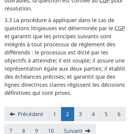
ouvrables, la question est confiée au
CGP
pour
résolution.
3.3 La procédure à appliquer dans le cas de
questions litigieuses est déterminée par le
CGP
et garantit que les principes suivants sont
intégrés à tout processus de règlement des
différends : le processus est dicté par les
objectifs à atteindre; il est souple; il assure une
représentation égale aux deux parties; il établit
des échéances précises; et garantit que des
lignes directrices claires régissent les décisions
définitives qui sont prises.
Précédent
1
2
(présent)
3
4
5
6
7
8
9
10
Suivant