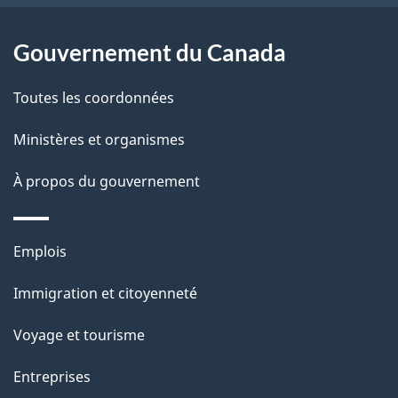
e
l
Gouvernement du Canada
a
Toutes les coordonnées
p
Ministères et organismes
a
À propos du gouvernement
g
e
Thèmes
Emplois
et
Immigration et citoyenneté
sujets
Voyage et tourisme
Entreprises