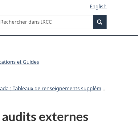
English
Recherche
echercher
Recherche
ans
RCC
cations et Guides
 : Tableaux de renseignements supplémentaires
 audits externes