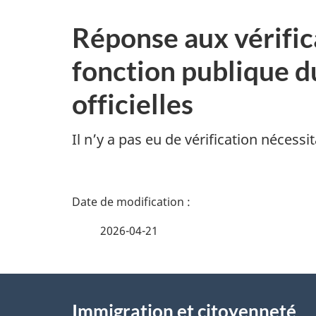
Réponse aux vérific
fonction publique d
officielles
Il n’y a pas eu de vérification nécess
D
é
2026-04-21
t
À
a
Immigration et citoyenneté