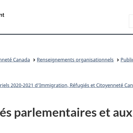
Passer
Passer
Passer
au
à
à
/
R
contenu
«
la
Government
d
principal
Au
version
of
I
sujet
HTML
Canada
du
simplifiée
gouvernement
»
enneté Canada
Renseignements organisationnels
Publi
iels 2020-2021 d’Immigration, Réfugiés et Citoyenneté Canada
s parlementaires et aux