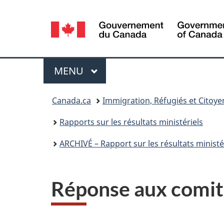
Sélection
de
la
Menu
MENU
PRINCIPAL
langue
Vous
Canada.ca
Immigration, Réfugiés et Citoy
êtes
Rapports sur les résultats ministériels
ici :
ARCHIVÉ – Rapport sur les résultats ministér
Réponse aux comité