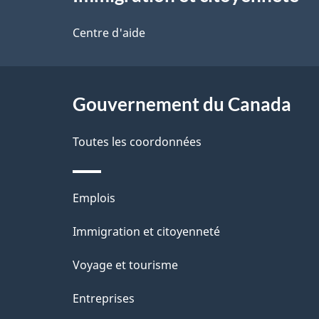
propos
i
de
Centre d'aide
l
ce
s
site
Gouvernement du Canada
d
e
Toutes les coordonnées
l
Thèmes
Emplois
a
et
Immigration et citoyenneté
p
sujets
Voyage et tourisme
a
Entreprises
g