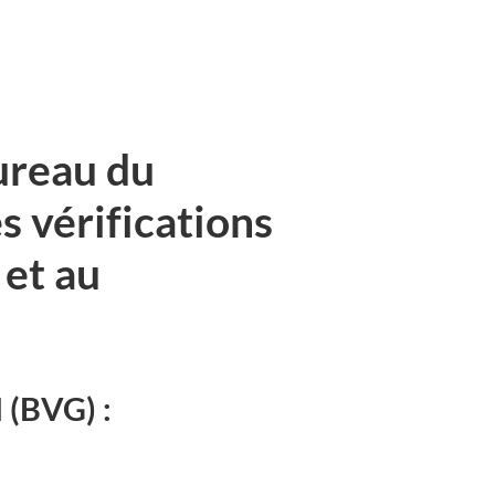
ureau du
 vérifications
 et au
 (BVG) :