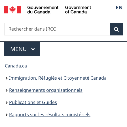
/
Sélec
EN
Passer
Passer
Passer
Government
au
à
à
de
of
contenu
«
la
Canada
Recherche
Rechercher
principal
Au
version
Rec
la
dans
sujet
HTML
IRCC
du
simplifiée
langu
Menu
gouvernement
MENU
PRINCIPAL
»
Vous
Canada.ca
êtes
Immigration, Réfugiés et Citoyenneté Canada
ici :
Renseignements organisationnels
Publications et Guides
Rapports sur les résultats ministériels