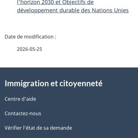
l’horizon 2030 et Objectifs de
développement durable des Nations Unies
D
é
2026-05-25
t
À
a
Immigration et citoyenneté
propos
i
de
l
Centre d'aide
ce
s
Contactez-nous
site
d
Vérifier l’état de sa demande