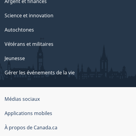
Argent et finances
Science et innovation
Autochtones
Vétérans et militaires
Jeunesse
Gérer les événements de la vie
Organisation
Médias sociaux
du
Applications mobiles
gouvernement
du
À propos de Canada.ca