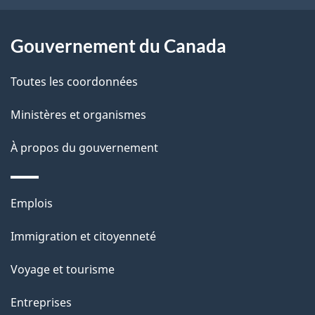
e
l
Gouvernement du Canada
a
Toutes les coordonnées
p
Ministères et organismes
a
À propos du gouvernement
g
e
Thèmes
Emplois
et
Immigration et citoyenneté
sujets
Voyage et tourisme
Entreprises