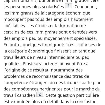
capital humain », qui oriente l’immigration vers
Note de bas de page
1
les personnes plus scolarisées
. Cependant,
les immigrants de la catégorie économique
n’occupent pas tous des emplois hautement
spécialisés. Les études et la formation de
certains de ces immigrants sont orientées vers
des emplois peu ou moyennement spécialisés.
En outre, quelques immigrants très scolarisés de
la catégorie économique finissent en tant que
travailleurs de niveau intermédiaire ou peu
qualifiés. Plusieurs facteurs peuvent être à
l’origine de ce résultat, notamment des
problèmes de reconnaissance des titres de
compétence étrangers ou des lacunes sur le plan
des compétences pertinentes pour le marché du
Note de bas de page
2
travail canadien
. Cette question particulière
est examinée plus en détail dans la conclusion.