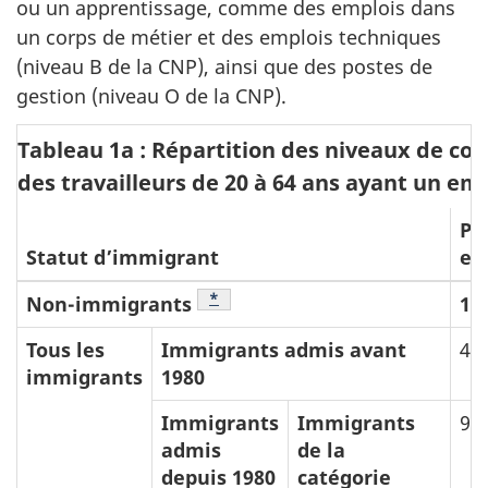
ou un apprentissage, comme des emplois dans
un corps de métier et des emplois techniques
(niveau B de la CNP), ainsi que des postes de
gestion (niveau O de la CNP).
Tableau 1a : Répartition des niveaux de c
des travailleurs de 20 à 64 ans ayant un em
Po
Statut d’immigrant
es
Note de bas de page
*
Non-immigrants
11
Tous les
Immigrants admis avant
49
immigrants
1980
Immigrants
Immigrants
91
admis
de la
depuis 1980
catégorie