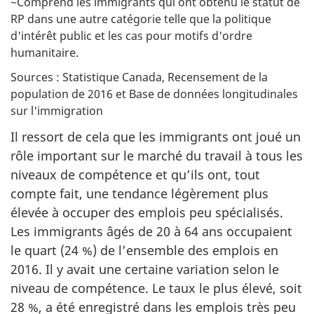
e
~Comprend les immigrants qui ont obtenu le statut de
RP dans une autre catégorie telle que la politique
b
d'intérêt public et les cas pour motifs d'ordre
a
humanitaire.
s
Sources : Statistique Canada, Recensement de la
d
population de 2016 et Base de données longitudinales
e
sur l'immigration
p
Il ressort de cela que les immigrants ont joué un
a
rôle important sur le marché du travail à tous les
g
niveaux de compétence et qu’ils ont, tout
e
compte fait, une tendance légèrement plus
élevée à occuper des emplois peu spécialisés.
Les immigrants âgés de 20 à 64 ans occupaient
le quart (24 %) de l’ensemble des emplois en
2016. Il y avait une certaine variation selon le
niveau de compétence. Le taux le plus élevé, soit
28 %, a été enregistré dans les emplois très peu