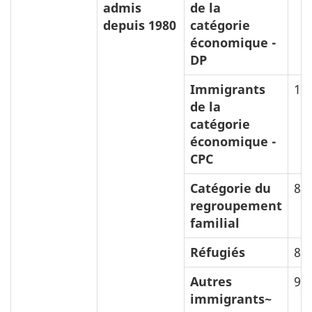
admis
de la
depuis 1980
catégorie
économique -
DP
Immigrants
10
de la
catégorie
économique -
CPC
Catégorie du
8,
regroupement
familial
Réfugiés
8,
Autres
9,
immigrants~