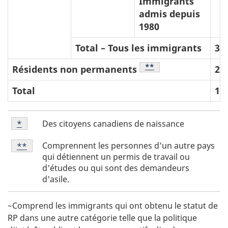
Immigrants
admis depuis
1980
Total – Tous les immigrants
3 
Note de bas de page
**
Résidents non permanents
23
Total
15
N
Note
Des citoyens canadiens de naissance
Retour à la référence de la note de bas de page
*
de
o
Note
bas
Comprennent les personnes d'un autre pays
Retour à la référence de la note de bas de page
**
t
de
de
qui détiennent un permis de travail ou
e
bas
page
d'études ou qui sont des demandeurs
de
*
s
d'asile.
page
d
**
e
~Comprend les immigrants qui ont obtenu le statut de
RP dans une autre catégorie telle que la politique
b