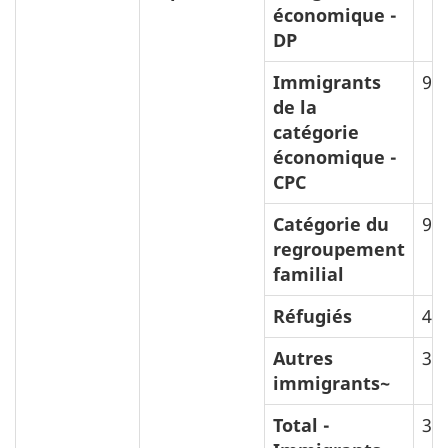
économique -
DP
Immigrants
90
de la
catégorie
économique -
CPC
Catégorie du
99
regroupement
familial
Réfugiés
47
Autres
34
immigrants~
Total -
3 