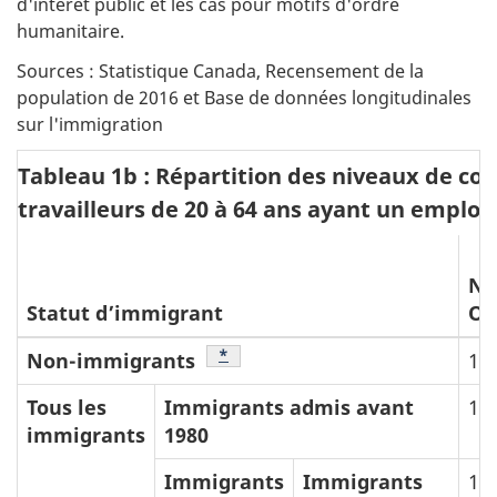
d'intérêt public et les cas pour motifs d'ordre
a
humanitaire.
s
Sources : Statistique Canada, Recensement de la
d
population de 2016 et Base de données longitudinales
e
sur l'immigration
p
Tableau 1b : Répartition des niveaux de c
a
travailleurs de 20 à 64 ans ayant un emploi
g
e
Ni
Statut d’immigrant
O
Note de bas de page
*
Non-immigrants
12
Tous les
Immigrants admis avant
15
immigrants
1980
Immigrants
Immigrants
12