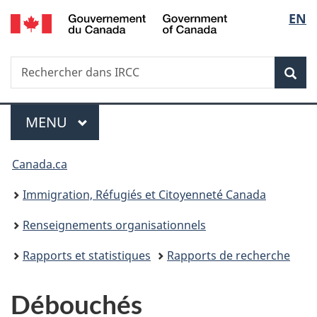
/
Sélec
EN
Passer
Passer
Passer
Government
au
à
à
de
of
contenu
«
la
Canada
Recherche
Rechercher
principal
Au
version
Rec
la
dans
sujet
HTML
IRCC
du
simplifiée
langu
Menu
gouvernement
MENU
PRINCIPAL
»
Vous
Canada.ca
êtes
Immigration, Réfugiés et Citoyenneté Canada
ici :
Renseignements organisationnels
Rapports et statistiques
Rapports de recherche
Débouchés