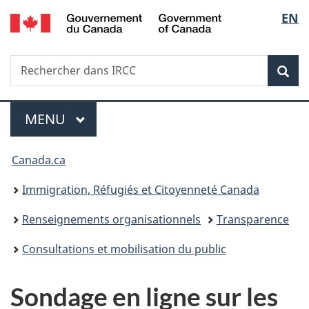
/
Sélec
EN
Passer
Passer
Passer
Government
au
à
à
de
of
contenu
«
la
Canada
Recherche
Rechercher
principal
Au
version
Rec
la
dans
sujet
HTML
IRCC
du
simplifiée
langu
Menu
gouvernement
MENU
PRINCIPAL
»
Vous
Canada.ca
êtes
Immigration, Réfugiés et Citoyenneté Canada
ici :
Renseignements organisationnels
Transparence
Consultations et mobilisation du public
Sondage en ligne sur les