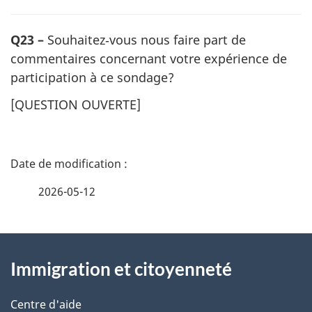
Q23 –
Souhaitez‑vous nous faire part de
commentaires concernant votre expérience de
participation à ce sondage?
[
QUESTION OUVERTE
]
D
é
2026-05-12
t
À
a
Immigration et citoyenneté
propos
i
de
l
Centre d'aide