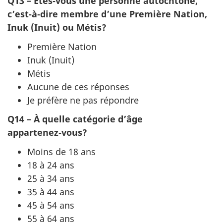
Q13 – Êtes‑vous une personne autochtone,
c’est‑à‑dire membre d’une Première Nation,
Inuk (Inuit) ou Métis?
Première Nation
Inuk (Inuit)
Métis
Aucune de ces réponses
Je préfère ne pas répondre
Q14 – À quelle catégorie d’âge
appartenez‑vous?
Moins de 18 ans
18 à 24 ans
25 à 34 ans
35 à 44 ans
45 à 54 ans
55 à 64 ans