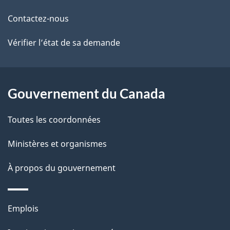
ce
s
Contactez-nous
site
d
Vérifier l’état de sa demande
e
l
Gouvernement du Canada
a
Toutes les coordonnées
p
Ministères et organismes
a
À propos du gouvernement
g
e
Thèmes
Emplois
et