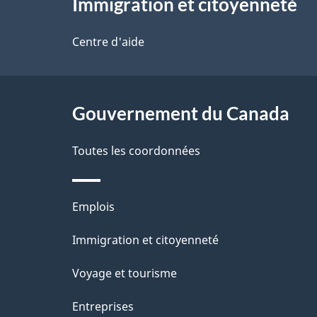
o
Immigration et citoyenneté
propos
d
t
de
Centre d'aide
r
e
ce
e
l
r
site
Gouvernement du Canada
a
é
Toutes les coordonnées
p
t
a
r
Thèmes
Emplois
o
g
et
Immigration et citoyenneté
a
e
sujets
c
Voyage et tourisme
t
Entreprises