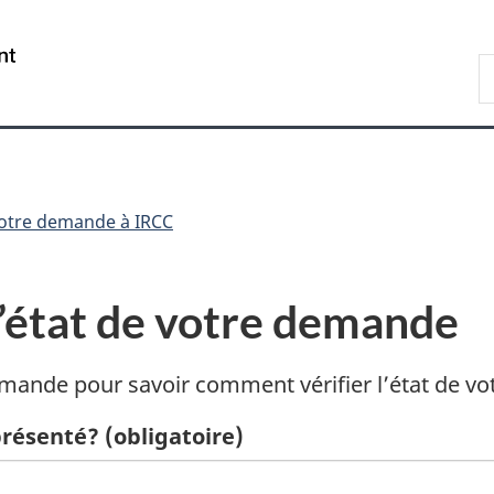
Passer
Passer
Passer
au
à
à
/
R
contenu
«
la
Government
d
principal
Au
version
of
I
sujet
HTML
Canada
du
simplifiée
gouvernement
»
otre demande à IRCC
’état de votre demande
demande pour savoir comment vérifier l’état de v
présenté?
(obligatoire)