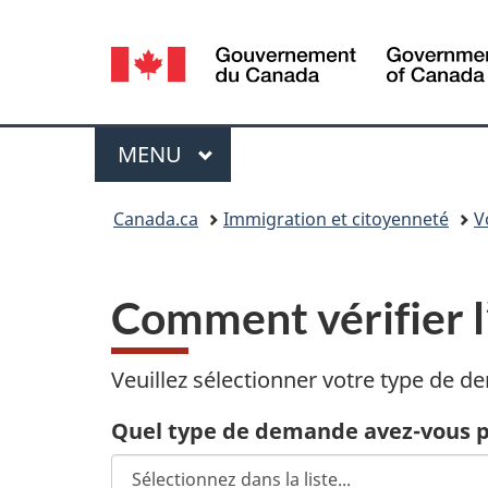
Sélection
de
la
Menu
MENU
PRINCIPAL
langue
Vous
Canada.ca
Immigration et citoyenneté
V
êtes
ici :
Comment vérifier l
Veuillez sélectionner votre type de 
Quel type de demande avez-vous 