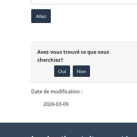
D
D
Avez-vous trouvé ce que vous
é
cherchiez?
o
Oui
Non
t
n
n
a
e
i
2026-03-09
z
l
v
À
s