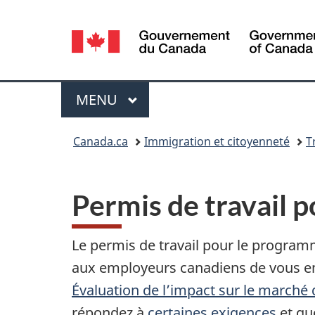
Sélection
de
la
Menu
MENU
PRINCIPAL
langue
Vous
Canada.ca
Immigration et citoyenneté
T
êtes
ici :
Permis de travail 
Le permis de travail pour le progra
aux employeurs canadiens de vous e
Évaluation de l’impact sur le marché 
répondez à
certaines exigences
et que