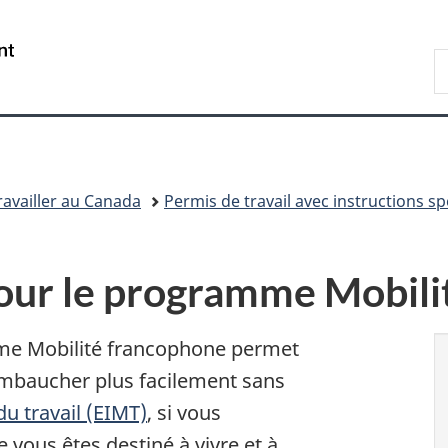
Passer
Passer
Passer
au
à
à
/
R
contenu
«
la
Government
d
principal
Au
version
of
I
sujet
HTML
Canada
du
simplifiée
gouvernement
»
ravailler au Canada
Permis de travail avec instructions sp
pour le programme Mobil
mme Mobilité francophone permet
mbaucher plus facilement sans
du travail (EIMT)
, si vous
 vous êtes destiné à vivre et à