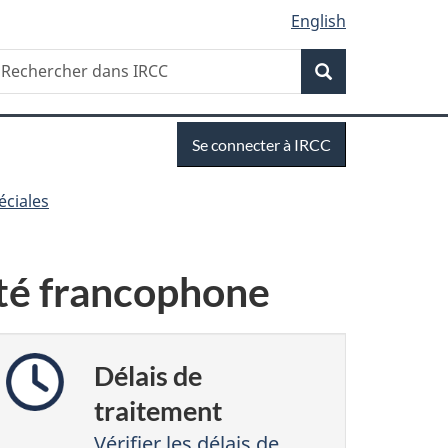
English
Recherche
echercher
Recherche
ans
RCC
Se
Se connecter à IRCC
connecter
éciales
ité francophone
Délais de
traitement
Vérifier les délais de