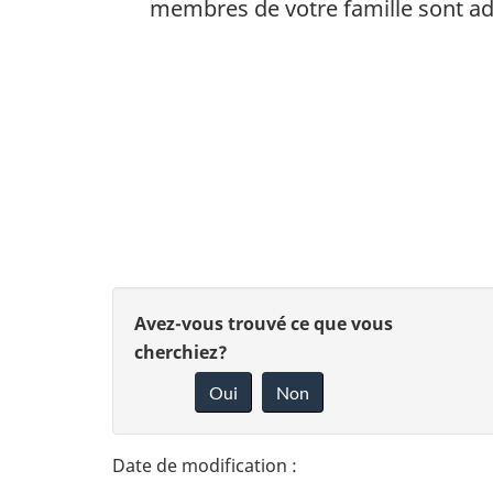
membres de votre famille sont adm
N
a
v
i
D
D
Avez-vous trouvé ce que vous
g
é
cherchiez?
o
a
Oui
Non
t
n
t
n
a