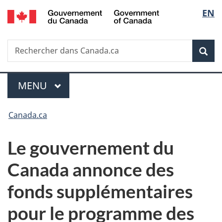
/
Sélec
EN
Passer
Passer
Passer
Government
au
à
à
de
of
contenu
«
la
Canada
Recherche
Rechercher
principal
Au
version
Rec
la
dans
sujet
HTML
Canada.ca
du
simplifiée
langu
Menu
gouvernement
MENU
PRINCIPAL
»
Vous
Canada.ca
êtes
Le gouvernement du
ici :
Canada annonce des
fonds supplémentaires
pour le programme des