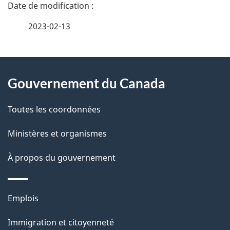
D
é
2023-02-13
t
À
a
Gouvernement du Canada
propos
i
de
l
Toutes les coordonnées
ce
s
Ministères et organismes
site
d
À propos du gouvernement
e
l
Thèmes
Emplois
et
a
Immigration et citoyenneté
sujets