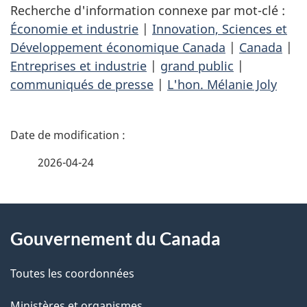
Recherche d'information connexe par mot-clé :
Économie et industrie
|
Innovation, Sciences et
Développement économique Canada
|
Canada
|
Entreprises et industrie
|
grand public
|
communiqués de presse
|
L'hon. Mélanie Joly
D
é
2026-04-24
t
À
a
Gouvernement du Canada
propos
i
de
l
Toutes les coordonnées
ce
Ministères et organismes