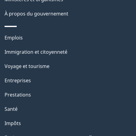
s
site
d
À propos du gouvernement
e
l
Thèmes
Emplois
et
a
Immigration et citoyenneté
sujets
p
Voyage et tourisme
a
Entreprises
g
Prestations
e
Santé
Impôts