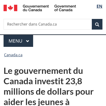
/
Sélec
EN
Passer
Passer
Passer
Government
au
à
à
de
of
contenu
«
la
Canada
Recherche
Rechercher
principal
Au
version
Rec
la
dans
sujet
HTML
Canada.ca
du
simplifiée
langu
Menu
gouvernement
MENU
PRINCIPAL
»
Vous
Canada.ca
êtes
Le gouvernement du
ici :
Canada investit 23,8
millions de dollars pour
aider les jeunes à