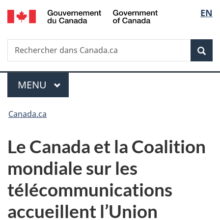
/
Sélec
EN
Passer
Passer
Passer
Government
au
à
à
de
of
contenu
«
la
Canada
Recherche
Rechercher
principal
Au
version
Rec
la
dans
sujet
HTML
Canada.ca
du
simplifiée
langu
Menu
gouvernement
MENU
PRINCIPAL
»
Vous
Canada.ca
êtes
Le Canada et la Coalition
ici :
mondiale sur les
télécommunications
accueillent l’Union