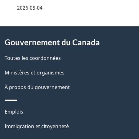
é
2026-05-04
t
À
a
Gouvernement du Canada
propos
i
de
l
Toutes les coordonnées
ce
s
Ministères et organismes
site
d
À propos du gouvernement
e
l
Thèmes
Emplois
et
a
Immigration et citoyenneté
sujets