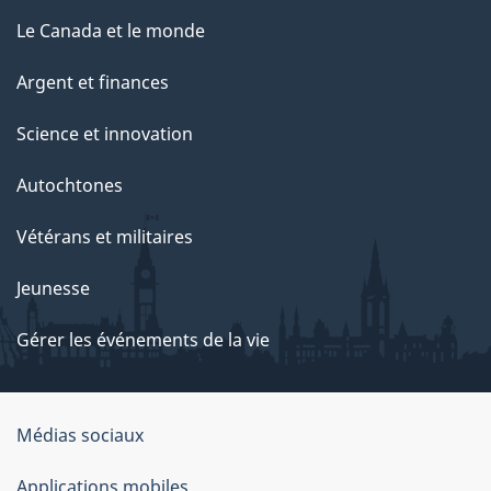
Le Canada et le monde
Argent et finances
Science et innovation
Autochtones
Vétérans et militaires
Jeunesse
Gérer les événements de la vie
Organisation
Médias sociaux
du
Applications mobiles