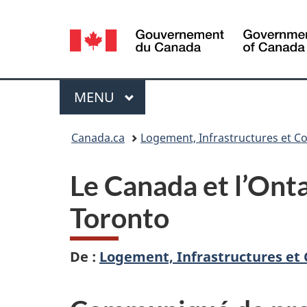
Sélection
de
la
Menu
MENU
PRINCIPAL
langue
Vous
Canada.ca
Logement, Infrastructures et Co
êtes
Le Canada et l’Ont
ici :
Toronto
De :
Logement, Infrastructures et 