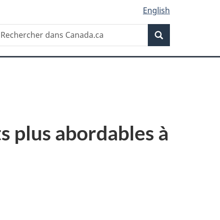
English
Recherche
echercher
Recherche
ans
anada.ca
s plus abordables à