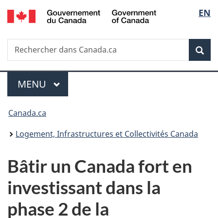
/
Sélec
EN
Passer
Passer
Passer
Government
au
à
à
de
of
contenu
«
la
Canada
Recherche
Rechercher
principal
Au
version
Rec
la
dans
sujet
HTML
Canada.ca
du
simplifiée
langu
Menu
gouvernement
MENU
PRINCIPAL
»
Vous
Canada.ca
êtes
Logement, Infrastructures et Collectivités Canada
ici :
Bâtir un Canada fort en
investissant dans la
phase 2 de la