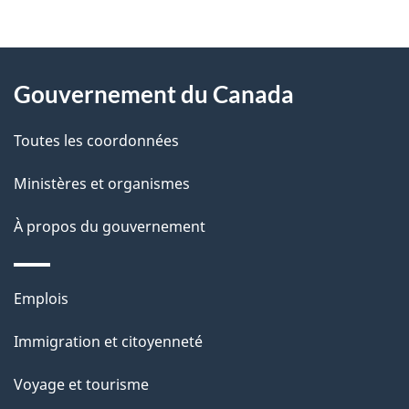
t
À
a
Gouvernement du Canada
propos
i
de
l
Toutes les coordonnées
ce
s
Ministères et organismes
site
d
À propos du gouvernement
e
l
Thèmes
Emplois
et
a
Immigration et citoyenneté
sujets
p
Voyage et tourisme