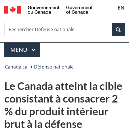
/
Sélec
EN
Passer
Passer
Passer
Government
au
à
à
de
of
contenu
«
la
Canada
Recherche
Rechercher
principal
Au
version
Rec
la
Défense
sujet
HTML
nationale
du
simplifiée
langu
Menu
gouvernement
MENU
PRINCIPAL
»
Vous
Canada.ca
Défense nationale
êtes
Le Canada atteint la cible
ici :
consistant à consacrer 2
% du produit intérieur
brut à la défense