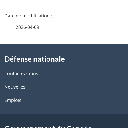
D
é
2026-04-09
t
À
a
Défense nationale
propos
i
de
l
Contactez-nous
ce
s
Nouvelles
site
d
Emplois
e
l