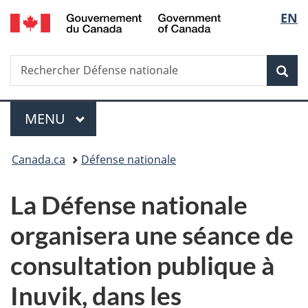
/
Sélec
EN
Passer
Passer
Passer
Government
au
à
à
de
of
contenu
«
la
Canada
Recherche
Rechercher
principal
Au
version
Rec
la
Défense
sujet
HTML
nationale
du
simplifiée
langu
Menu
gouvernement
MENU
PRINCIPAL
»
Vous
Canada.ca
Défense nationale
êtes
La Défense nationale
ici :
organisera une séance de
consultation publique à
Inuvik, dans les