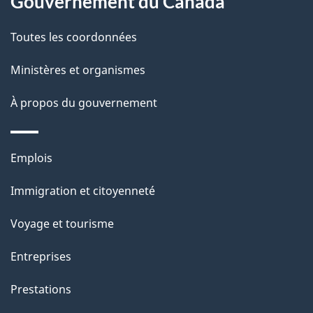
Gouvernement du Canada
a
Toutes les coordonnées
p
Ministères et organismes
a
À propos du gouvernement
g
e
Thèmes
Emplois
et
Immigration et citoyenneté
sujets
Voyage et tourisme
Entreprises
Prestations