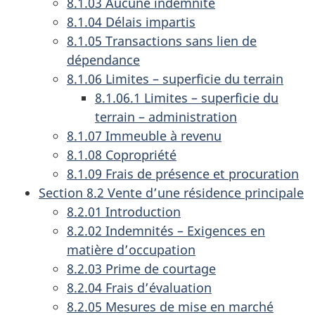
8.1.03 Aucune indemnité
n
8.1.04 Délais impartis
d
8.1.05 Transactions sans lien de
u
dépendance
d
8.1.06 Limites – superficie du terrain
o
8.1.06.1 Limites – superficie du
c
terrain – administration
8.1.07 Immeuble à revenu
u
8.1.08 Copropriété
m
8.1.09 Frais de présence et procuration
e
Section 8.2 Vente d’une résidence principale
n
8.2.01 Introduction
t
8.2.02 Indemnités – Exigences en
matière d’occupation
8.2.03 Prime de courtage
8.2.04 Frais d’évaluation
8.2.05 Mesures de mise en marché