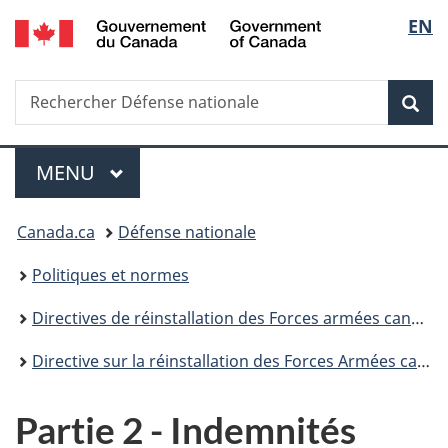
/
Sélec
EN
Passer
Passer
Passer
Passer
Government
au
à
au
à
de
of
contenu
«
menu
la
Canada
Recherche
Rechercher
principal
Au
de
version
Rec
la
Défense
sujet
la
HTML
nationale
du
section
simplifiée
langu
Menu
gouvernement
MENU
PRINCIPAL
»
Vous
Canada.ca
Défense nationale
êtes
Politiques et normes
ici :
Directives de réinstallation des Forces armées canadiennes
Directive sur la réinstallation des Forces Armées canadiennes (DRFAC) – effective le 1er mars 2025
Partie 2 - Indemnités