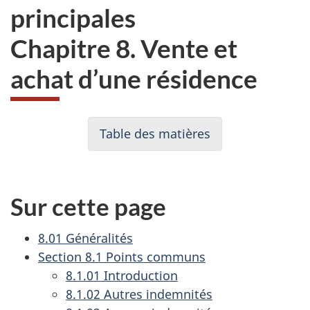
principales
Chapitre 8. Vente et
achat d’une résidence
n
Table des matières
Directive
a
sur
v
la
i
Réinstallation
Sur cette page
des
g
Forces
a
8.01 Généralités
armées
t
Section 8.1 Points communs
canadiennes
i
8.1.01 Introduction
(DRFAC)
8.1.02 Autres indemnités
o