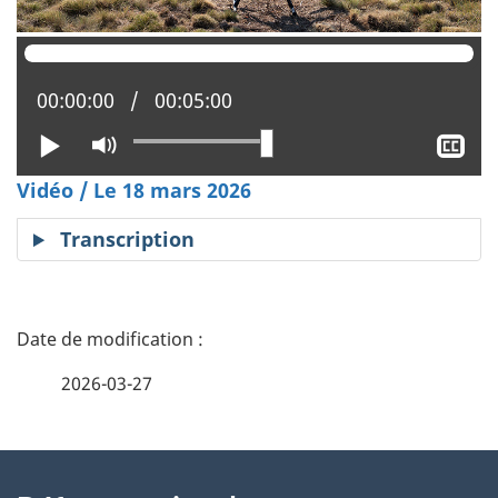
Position actuelle :
00:00:00
Temps total :
00:05:00
Lire
Activer
Aff
le
le
Vidéo / Le 18 mars 2026
mode
sou
muet
tit
Transcription
D
é
2026-03-27
t
À
a