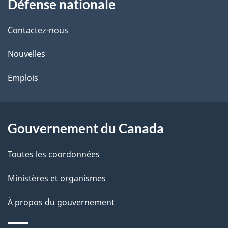
Défense nationale
propos
i
de
l
Contactez-nous
ce
s
Nouvelles
site
d
Emplois
e
l
Gouvernement du Canada
a
Toutes les coordonnées
p
Ministères et organismes
a
À propos du gouvernement
g