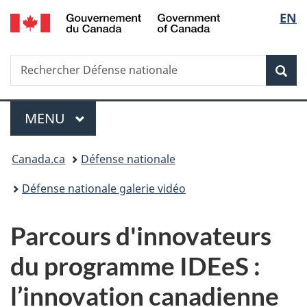
/
Sélec
EN
Passer
Passer
Passer
Government
au
à
à
de
of
contenu
«
la
Canada
Recherche
Rechercher
principal
Au
version
Rec
la
Défense
sujet
HTML
nationale
du
simplifiée
langu
Menu
gouvernement
MENU
PRINCIPAL
»
Vous
Canada.ca
Défense nationale
êtes
Défense nationale galerie vidéo
ici :
Parcours d'innovateurs
du programme IDEeS :
l’innovation canadienne