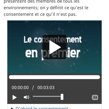
présentent des membres de tous les
environnements; on y définit ce qu’est le
consentement et ce qu’il n’est pas.
Position actuelle :
00:00:00
Temps total :
00:03:03
Lire
Activer
Affi
Erreur dans le chargement des sous-titres
le
le
mode
sous
D’abord le consentement -