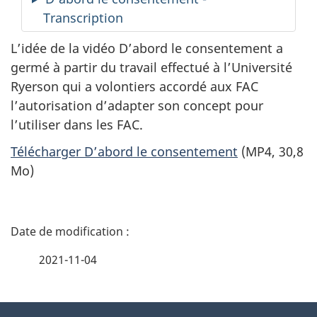
muet
titra
Transcription
L’idée de la vidéo D’abord le consentement a
germé à partir du travail effectué à l’Université
Ryerson qui a volontiers accordé aux FAC
l’autorisation d’adapter son concept pour
l’utiliser dans les FAC.
Télécharger D’abord le consentement
(MP4, 30,8
Mo)
D
é
2021-11-04
t
À