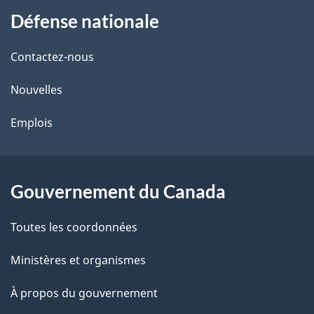
a
Défense nationale
propos
i
de
l
Contactez-nous
ce
s
Nouvelles
site
d
Emplois
e
l
Gouvernement du Canada
a
Toutes les coordonnées
p
Ministères et organismes
a
À propos du gouvernement
g