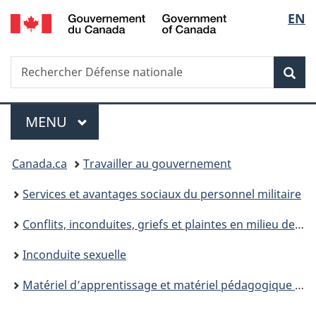
/
Sélec
EN
Passer
Passer
Passer
Government
au
à
à
de
of
contenu
«
la
Canada
Recherche
Rechercher
principal
Au
version
Rec
la
Défense
sujet
HTML
nationale
du
simplifiée
langu
Menu
gouvernement
MENU
PRINCIPAL
»
Vous
Canada.ca
Travailler au gouvernement
êtes
Services et avantages sociaux du personnel militaire
ici :
Conflits, inconduites, griefs et plaintes en milieu de travail
Inconduite sexuelle
Matériel d’apprentissage et matériel pédagogique sur l’inconduite sexuelle