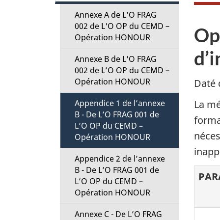
c
Annexe A de L'O FRAG
t
002 de L'O OP du CEMD –
Op
Opération HONOUR
i
d’
Annexe B de L'O FRAG
002 de L’O OP du CEMD –
o
Opération HONOUR
Daté 
n
Appendice 1 de l’annexe
La mé
B - De L’O FRAG 001 de
M
forma
L’O OP du CEMD –
néces
Opération HONOUR
e
inapp
Appendice 2 de l’annexe
n
B - De L’O FRAG 001 de
PAR
L’O OP du CEMD –
u
Opération HONOUR
Annexe C - De L’O FRAG