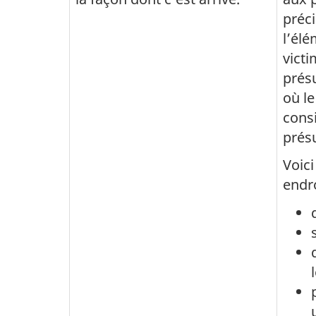
précis
l’élé
vict
prés
où le
consi
présu
Voici
endro