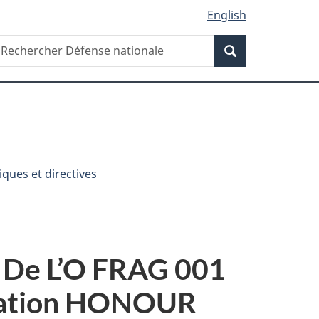
English
Recherche
echercher
Recherche
éfense
ationale
ques et directives
- De L’O FRAG 001
ration HONOUR