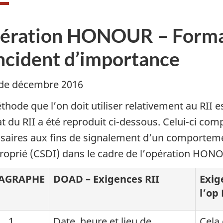
ération HONOUR – Format
incident d’importance
de décembre 2016
thode que l’on doit utiliser relativement au RII
t du RII a été reproduit ci-dessous. Celui-ci c
saires aux fins de signalement d’un comporte
roprié (CSDI) dans le cadre de l’opération HON
AGRAPHE
DOAD – Exigences RII
Exig
l’o
1
Date, heure et lieu de
Cela 