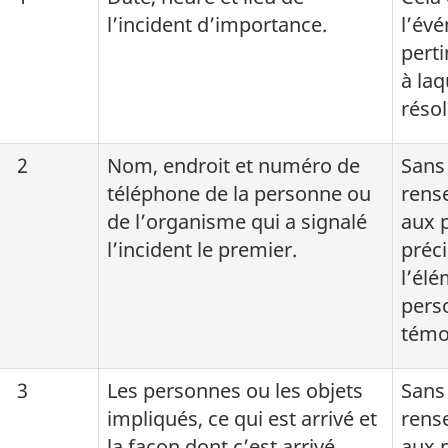
l’incident d’importance.
l’évé
perti
à laq
résol
2
Nom, endroit et numéro de
Sans 
téléphone de la personne ou
rens
de l’organisme qui a signalé
aux p
l’incident le premier.
précis
l’élé
perso
témo
3
Les personnes ou les objets
Sans 
impliqués, ce qui est arrivé et
rens
la façon dont c’est arrivé.
aux p