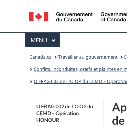
Sélection
de
la
Menu
MENU
PRINCIPAL
langue
Vous
Canada.ca
Travailler au gouvernement
S
êtes
Conflits, inconduites, griefs et plaintes en m
ici :
O FRAG 002 de L’O OP du CEMD – Opérat
S
Ap
O FRAG 002 de L’O OP du
CEMD – Opération
e
de
HONOUR