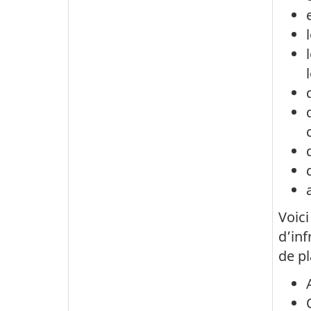
Voici
d’inf
de pl