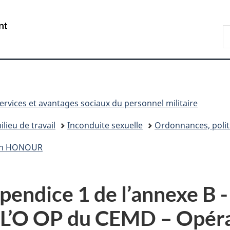
Passer
Passer
Passer
Passer
au
à
au
à
/
R
contenu
«
menu
la
Government
D
principal
Au
de
version
of
n
sujet
la
HTML
Canada
du
section
simplifiée
gouvernement
»
ervices et avantages sociaux du personnel militaire
ilieu de travail
Inconduite sexuelle
Ordonnances, politi
ion HONOUR
pendice 1 de l’annexe B 
 L’O OP du CEMD – Opé