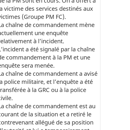
de la PM sont en cours. On a offert à
la victime des services destinés aux
victimes (Groupe PM FC).
La chaîne de commandement mène
actuellement une enquête
relativement à l’incident.
L’incident a été signalé par la chaîne
de commandement à la PM et une
enquête sera menée.
La chaîne de commandement a avisé
la police militaire, et l’enquête a été
transférée à la GRC ou à la police
ivile.
La chaîne de commandement est au
courant de la situation et a retiré le
contrevenant allégué de sa position