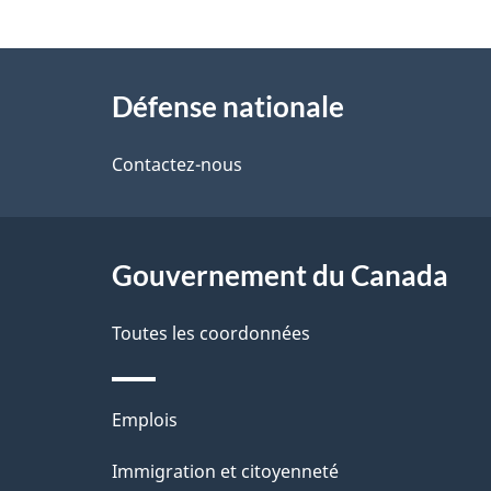
t
À
a
Défense nationale
propos
i
de
Contactez-nous
l
ce
s
site
Gouvernement du Canada
d
e
Toutes les coordonnées
l
Thèmes
Emplois
a
et
Immigration et citoyenneté