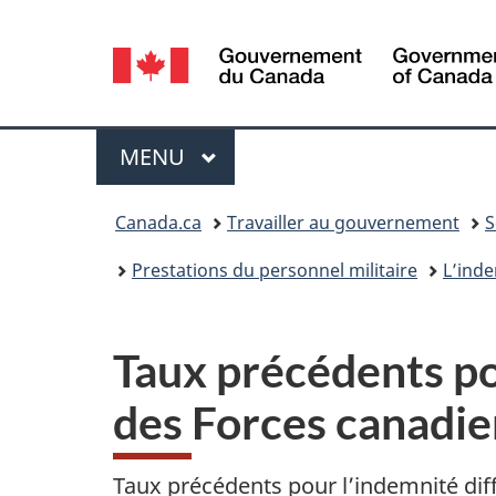
Sélection
de
la
Menu
MENU
PRINCIPAL
langue
Vous
Canada.ca
Travailler au gouvernement
S
êtes
Prestations du personnel militaire
L’inde
ici :
Taux précédents po
des Forces canadi
Taux précédents pour l’indemnité dif