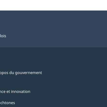
lois
ropos du gouvernement
nce et innovation
ochtones