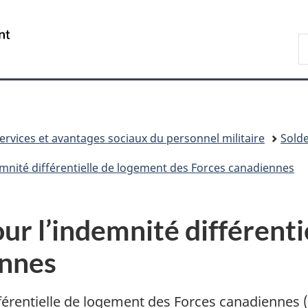
Passer
Passer
Passer
au
à
à
/
R
contenu
«
la
Government
D
principal
Au
version
of
n
sujet
HTML
Canada
du
simplifiée
gouvernement
»
ervices et avantages sociaux du personnel militaire
Solde
mnité différentielle de logement des Forces canadiennes
ur l’indemnité différenti
ennes
férentielle de logement des Forces
canadiennes 