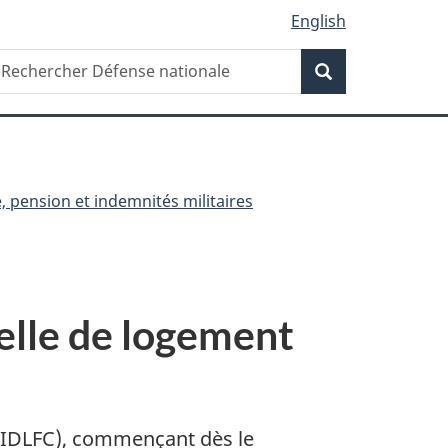
English
Recherche
echercher
Recherche
éfense
ationale
, pension et indemnités militaires
elle de logement
(IDLFC)
, commençant dès le