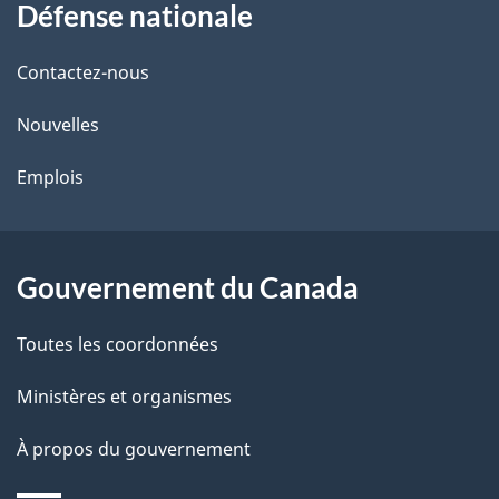
Défense nationale
propos
i
de
l
Contactez-nous
ce
s
Nouvelles
site
d
Emplois
e
l
Gouvernement du Canada
a
Toutes les coordonnées
p
Ministères et organismes
a
À propos du gouvernement
g