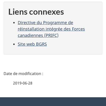
Liens connexes
Directive du Programme de
réinstallation intégrée des Forces
canadiennes (PRIFC)
Site web BGRS
D
é
2019-06-28
t
À
a