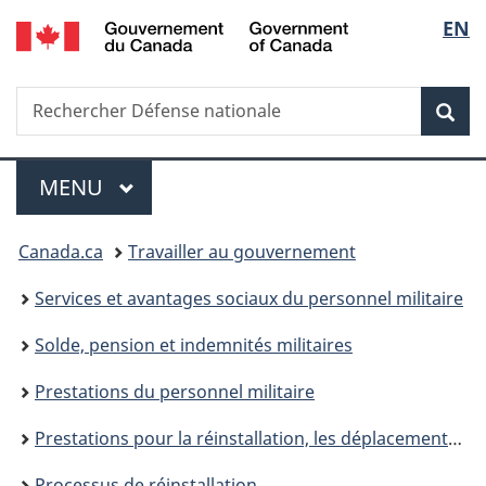
/
Sélec
EN
Passer
Passer
Passer
Government
au
à
à
de
of
contenu
«
la
Canada
Recherche
Rechercher
principal
Au
version
Rec
la
Défense
sujet
HTML
nationale
du
simplifiée
langu
Menu
gouvernement
MENU
PRINCIPAL
»
Vous
Canada.ca
Travailler au gouvernement
êtes
Services et avantages sociaux du personnel militaire
ici :
Solde, pension et indemnités militaires
Prestations du personnel militaire
Prestations pour la réinstallation, les déplacements et l’hébergement
Processus de réinstallation