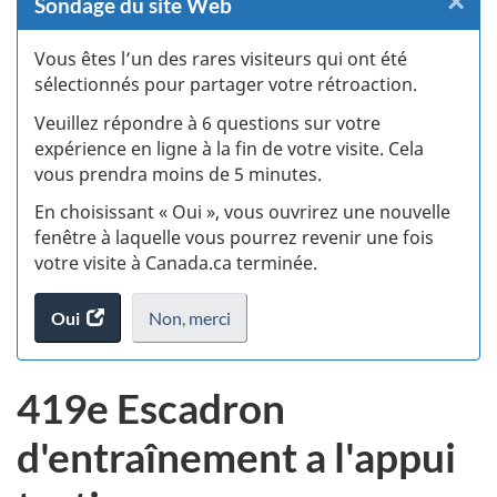
×
F
Sondage du site Web
:
Vous êtes l’un des rares visiteurs qui ont été
sélectionnés pour partager votre rétroaction.
S
Veuillez répondre à 6 questions sur votre
d
expérience en ligne à la fin de votre visite. Cela
vous prendra moins de 5 minutes.
si
En choisissant « Oui », vous ouvrirez une nouvelle
w
fenêtre à laquelle vous pourrez revenir une fois
votre visite à Canada.ca terminée.
(t
Oui
accéder
Non,
je
merci
.
d
au
ne
sondage.
veux
419e Escadron
pas
participer
d'entraînement a l'appui
au
sondage
du