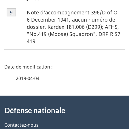
bas
Note
de
Note d'accompagnement 396/
D of O,
Retour à la référence de note de bas de page
9
de
page
6 December 1941
, aucun numéro de
bas
8
dossier, Kardex 181.006 (D299); AFHS,
de
"
No.419 (Moose) Squadron"
, DRP R S7
page
419
9
D
é
2019-04-04
t
À
a
Défense nationale
propos
i
de
l
Contactez-nous