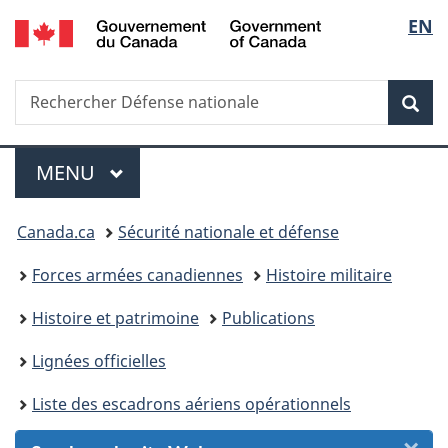
/
Sélec
EN
Passer
Passer
Passer
Passer
Government
au
au
à
à
de
of
Gestionnaire
contenu
«
la
Canada
Recherche
Rechercher
des
principal
Au
version
Rec
la
Défense
Invitations
sujet
HTML
nationale
du
simplifiée
langu
Menu
gouvernement
MENU
PRINCIPAL
»
Vous
Canada.ca
Sécurité nationale et défense
êtes
Forces armées canadiennes
Histoire militaire
ici :
Histoire et patrimoine
Publications
Lignées officielles
Liste des escadrons aériens opérationnels