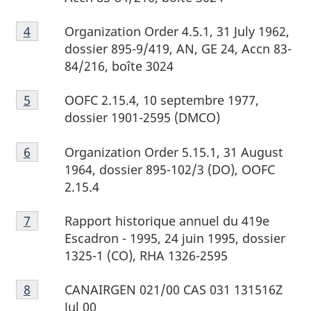
de
Note
page
Organization Order 4.5.1, 31 July 1962
,
Retour à la référence de note de bas de page
4
de
3
dossier 895-9/419, AN, GE 24,
Accn
83-
bas
84/216, boîte 3024
de
Note
page
OOFC 2.15.4, 10 septembre 1977,
Retour à la référence de note de bas de page
5
de
4
dossier 1901-2595 (DMCO)
bas
Note
de
Organization Order 5.15.1, 31 August
Retour à la référence de note de bas de page
6
de
page
1964
, dossier 895-102/3 (DO), OOFC
bas
5
2.15.4
de
Note
page
Rapport historique annuel du 419e
Retour à la référence de note de bas de page
7
de
6
Escadron - 1995, 24 juin 1995, dossier
bas
1325-1 (CO), RHA 1326-2595
de
Note
page
CANAIRGEN 021/00 CAS 031 131516Z
Retour à la référence de note de bas de page
8
de
7
Jul 00