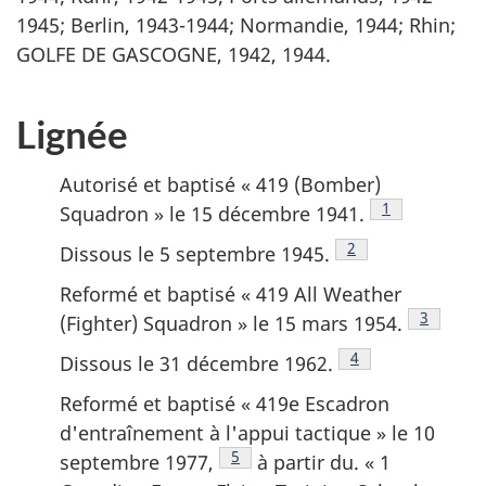
1945; Berlin, 1943-1944; Normandie, 1944; Rhin;
GOLFE DE GASCOGNE, 1942, 1944.
Lignée
Autorisé et baptisé «
419 (Bomber)
Note de bas d
1
Squadron
» le 15 décembre 1941.
Note de bas de pa
2
Dissous le 5 septembre 1945.
Reformé et baptisé «
419 All Weather
Note de 
3
(Fighter) Squadron
» le 15 mars 1954.
Note de bas de p
4
Dissous le 31 décembre 1962.
Reformé et baptisé « 419e Escadron
d'entraînement à l'appui tactique » le 10
Note de bas de page
5
septembre 1977,
à partir du. «
1