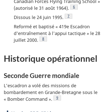
Canadian Forces Flying Training School
»
Note de bas de page
6
(autorisé le 31 août 1964).
Note de bas de page
7
Dissous le 24 juin 1995.
Reformé et baptisé « 419e Escadron
d'entraînement à l'appui tactique » le 28
Note de bas de page
8
juillet 2000.
Historique opérationnel
Seconde Guerre mondiale
L'escadron a volé des missions de
bombardement en Grande-Bretagne sous le
Note de bas de page
9
«
Bomber Command
».