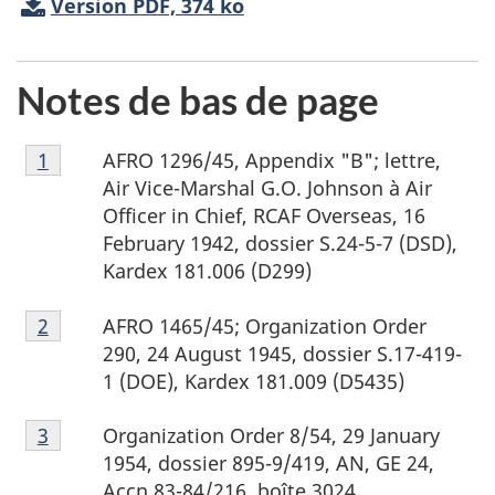
Version PDF, 374 ko
Notes de bas de page
Note
AFRO 1296/45,
Appendix "B"; lettre,
Retour à la référence de note de bas de page
1
de
Air Vice-Marshal
G.O. Johnson à
Air
bas
Officer in Chief, RCAF Overseas, 16
de
February 1942
, dossier S.24-5-7 (DSD),
page
Kardex 181.006 (D299)
1
Note
AFRO 1465/45;
Organization Order
Retour à la référence de note de bas de page
2
de
290, 24 August 1945
, dossier S.17-419-
bas
1 (DOE), Kardex 181.009 (D5435)
de
Note
page
Organization Order 8/54, 29 January
Retour à la référence de note de bas de page
3
de
2
1954
, dossier 895-9/419, AN, GE 24,
bas
Accn
83-84/216, boîte 3024