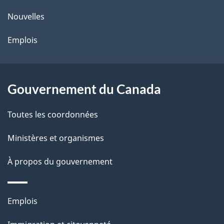
ce
s
Nouvelles
site
d
Emplois
e
l
Gouvernement du Canada
a
Toutes les coordonnées
p
Ministères et organismes
a
À propos du gouvernement
g
e
Thèmes
Emplois
et