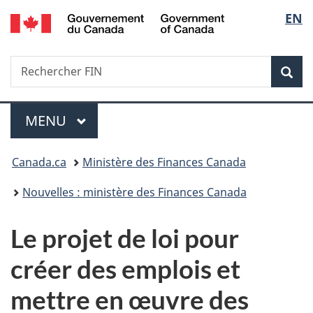
/
Sélec
EN
Passer
Passer
Passer
Government
au
à
à
de
of
contenu
«
la
Canada
Recherche
Rechercher
principal
Au
version
Rec
la
FIN
sujet
HTML
du
simplifiée
langu
Menu
gouvernement
MENU
PRINCIPAL
»
Vous
Canada.ca
Ministère des Finances Canada
êtes
Nouvelles : ministère des Finances Canada
ici :
Le projet de loi pour
créer des emplois et
mettre en œuvre des