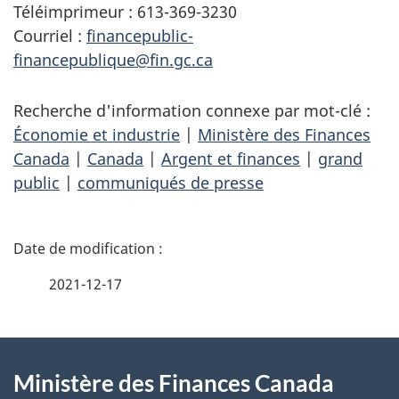
Téléimprimeur : 613-369-3230
Courriel :
financepublic-
financepublique@fin.gc.ca
Recherche d'information connexe par mot-clé :
Économie et industrie
|
Ministère des Finances
Canada
|
Canada
|
Argent et finances
|
grand
public
|
communiqués de presse
D
é
2021-12-17
t
À
a
Ministère des Finances Canada
propos
i