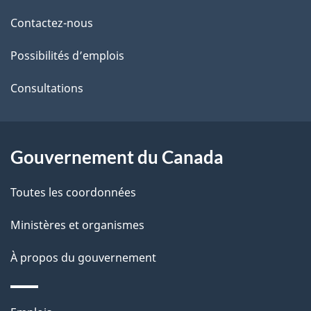
de
l
Contactez-nous
ce
s
Possibilités d’emplois
site
d
Consultations
e
l
Gouvernement du Canada
a
Toutes les coordonnées
p
Ministères et organismes
a
À propos du gouvernement
g
e