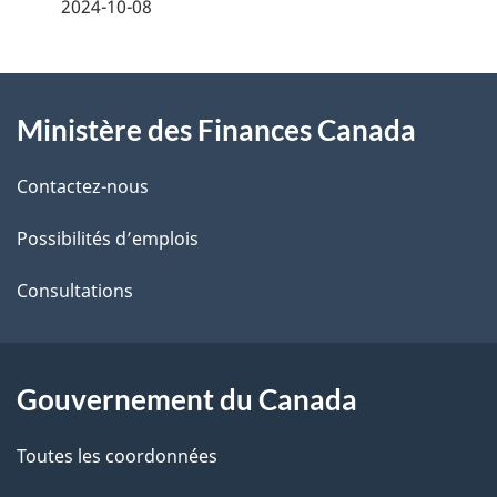
é
2024-10-08
t
À
a
Ministère des Finances Canada
propos
i
de
l
Contactez-nous
ce
s
Possibilités d’emplois
site
d
Consultations
e
l
Gouvernement du Canada
a
Toutes les coordonnées
p