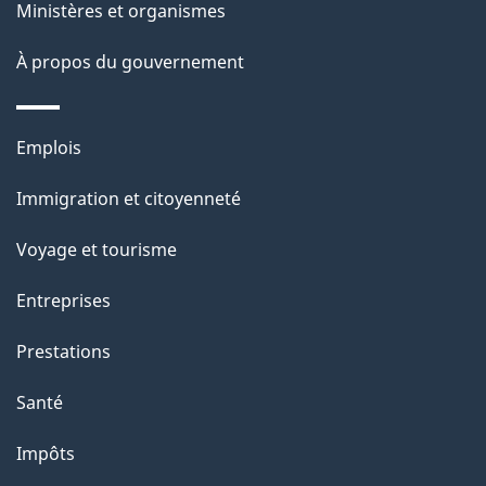
Ministères et organismes
a
À propos du gouvernement
g
e
Thèmes
Emplois
et
Immigration et citoyenneté
sujets
Voyage et tourisme
Entreprises
Prestations
Santé
Impôts