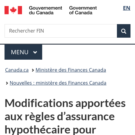
/
Sélec
EN
Passer
Passer
Passer
Government
au
à
à
de
of
contenu
«
la
Canada
Recherche
Rechercher
principal
Au
version
Rec
la
FIN
sujet
HTML
du
simplifiée
langu
Menu
gouvernement
MENU
PRINCIPAL
»
Vous
Canada.ca
Ministère des Finances Canada
êtes
Nouvelles : ministère des Finances Canada
ici :
Modifications apportées
aux règles d’assurance
hypothécaire pour