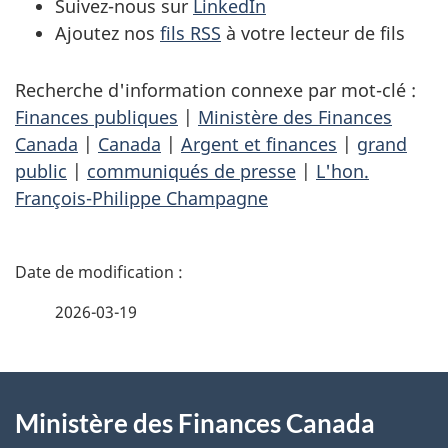
Suivez-nous sur
LinkedIn
Ajoutez nos
fils RSS
à votre lecteur de fils
Recherche d'information connexe par mot-clé :
Finances publiques
|
Ministère des Finances
Canada
|
Canada
|
Argent et finances
|
grand
public
|
communiqués de presse
|
L'hon.
François-Philippe Champagne
D
é
2026-03-19
t
À
a
Ministère des Finances Canada
propos
i