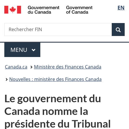
/
Sélec
EN
Passer
Passer
Passer
Government
au
à
à
de
of
contenu
«
la
Canada
Recherche
Rechercher
principal
Au
version
Rec
la
FIN
sujet
HTML
du
simplifiée
langu
Menu
gouvernement
MENU
PRINCIPAL
»
Vous
Canada.ca
Ministère des Finances Canada
êtes
Nouvelles : ministère des Finances Canada
ici :
Le gouvernement du
Canada nomme la
présidente du Tribunal