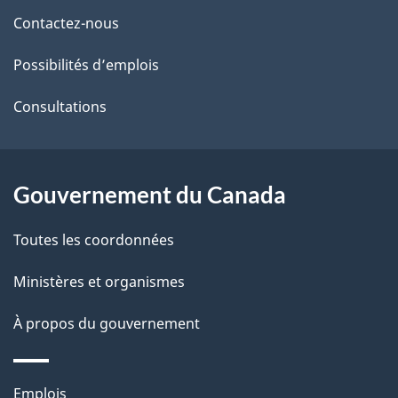
de
l
Contactez-nous
ce
s
Possibilités d’emplois
site
d
Consultations
e
l
Gouvernement du Canada
a
Toutes les coordonnées
p
Ministères et organismes
a
À propos du gouvernement
g
e
Thèmes
Emplois