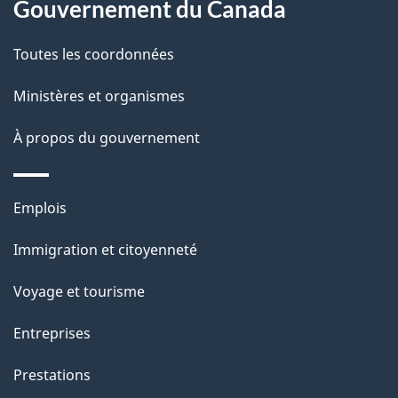
Gouvernement du Canada
a
Toutes les coordonnées
p
Ministères et organismes
a
À propos du gouvernement
g
e
Thèmes
Emplois
et
Immigration et citoyenneté
sujets
Voyage et tourisme
Entreprises
Prestations