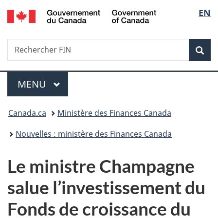
/
Sélec
EN
Passer
Passer
Passer
Government
au
à
à
de
of
contenu
«
la
Canada
Recherche
Rechercher
principal
Au
version
Rec
la
FIN
sujet
HTML
du
simplifiée
langu
Menu
gouvernement
MENU
PRINCIPAL
»
Vous
Canada.ca
Ministère des Finances Canada
êtes
Nouvelles : ministère des Finances Canada
ici :
Le ministre Champagne
salue l’investissement du
Fonds de croissance du