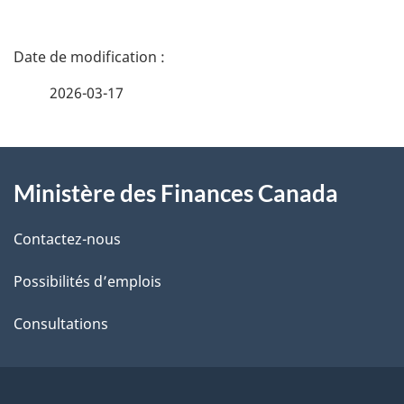
D
é
2026-03-17
t
À
a
Ministère des Finances Canada
propos
i
de
l
Contactez-nous
ce
s
Possibilités d’emplois
site
d
Consultations
e
l