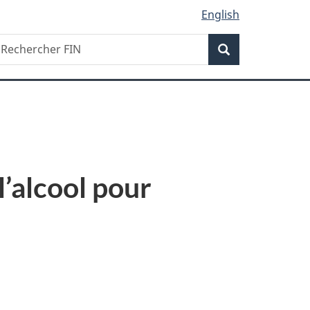
English
Recherche
echercher
Recherche
IN
l’alcool pour