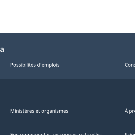
da
Possibilités d’emplois
Cons
Ministères et organismes
À p
Environnement et ressources naturelles
Scie