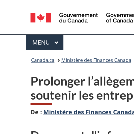
Sélection
de
la
Menu
MENU
PRINCIPAL
langue
Vous
Canada.ca
Ministère des Finances Canada
êtes
Prolonger l’allègem
ici :
soutenir les entre
De :
Ministère des Finances Canad