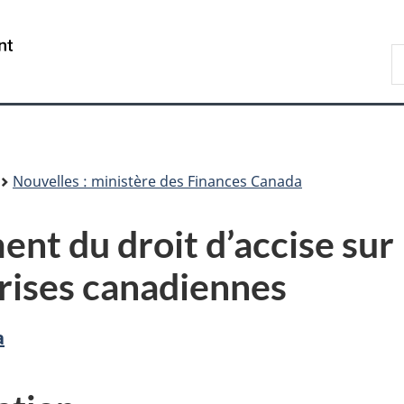
Passer
Passer
Passer
au
à
à
/
R
contenu
«
la
Government
F
principal
Au
version
of
sujet
HTML
Canada
du
simplifiée
gouvernement
»
Nouvelles : ministère des Finances Canada
ent du droit d’accise sur 
prises canadiennes
a