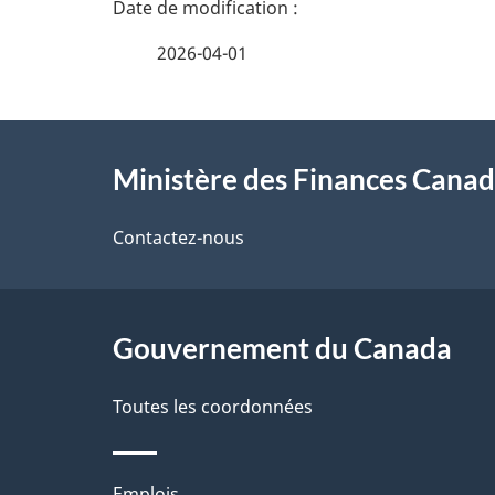
D
é
2026-04-01
t
À
a
Ministère des Finances Cana
propos
i
de
Contactez-nous
l
ce
s
site
Gouvernement du Canada
d
e
Toutes les coordonnées
l
Emplois