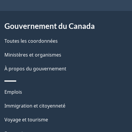
e
l
Gouvernement du Canada
a
Toutes les coordonnées
p
Ministères et organismes
a
À propos du gouvernement
g
e
Thèmes
Emplois
et
Immigration et citoyenneté
sujets
Voyage et tourisme