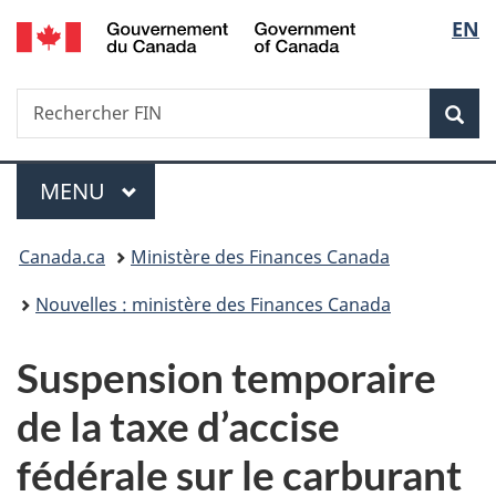
/
Sélec
EN
Passer
Passer
Passer
Government
au
à
à
de
of
contenu
«
la
Canada
Recherche
Rechercher
principal
Au
version
Rec
la
FIN
sujet
HTML
du
simplifiée
langu
Menu
gouvernement
MENU
PRINCIPAL
»
Vous
Canada.ca
Ministère des Finances Canada
êtes
Nouvelles : ministère des Finances Canada
ici :
Suspension temporaire
de la taxe d’accise
fédérale sur le carburant