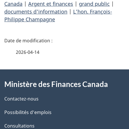
Canada
|
Argent et finances
|
grand public
|
documents d'information
|
L'hon. François-
Philippe Champagne
D
é
2026-04-14
t
À
a
Ministère des Finances Canada
propos
i
de
l
Contactez-nous
ce
s
Possibilités d’emplois
site
d
Consultations