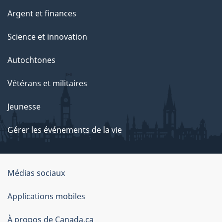
Argent et finances
Science et innovation
Autochtones
Vétérans et militaires
Jeunesse
Gérer les événements de la vie
Organisation
Médias sociaux
du
Applications mobiles
gouvernement
du
À propos de Canada.ca