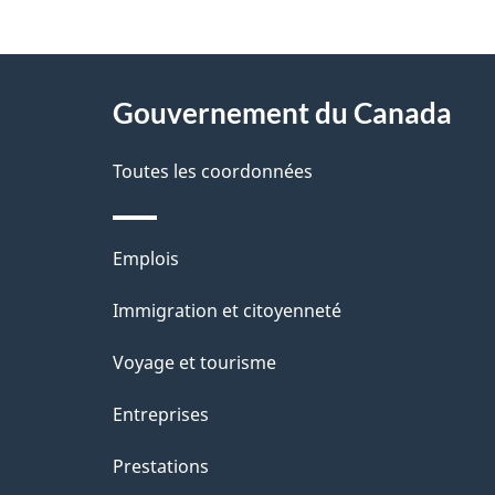
t
À
a
Gouvernement du Canada
propos
i
de
Toutes les coordonnées
l
ce
s
Thèmes
Emplois
site
d
et
Immigration et citoyenneté
sujets
e
Voyage et tourisme
l
Entreprises
a
Prestations