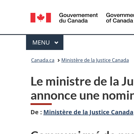
Sélection
de
la
Menu
MENU
PRINCIPAL
langue
Vous
Canada.ca
Ministère de la Justice Canada
êtes
Le ministre de la J
ici :
annonce une nomina
De :
Ministère de la Justice Canada