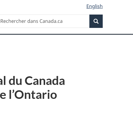
English
Recherche
echercher
Recherche
ans
anada.ca
ral du Canada
e l’Ontario